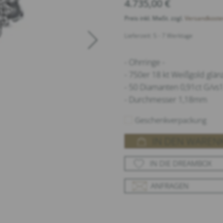
4.735,00
€
Preis inkl. MwSt. zzgl.
Versandkoste
Lieferzeit: 5 - 7 Werktage
- Ohrringe -
- 750er 18 kt Weißgold glä
- 50 Diamanten 0,91ct G/vs1 
- Durchmesser 1,18mm
Geschenkverpackung
IN DEN WAREN
IN DIE DREAMBOX
ANFRAGEN