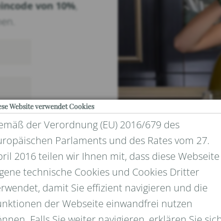
incode von 10%
,
nen.
ese Website verwendet Cookies
emäß der Verordnung (EU) 2016/679 des
uropäischen Parlaments und des Rates vom 27.
ril 2016 teilen wir Ihnen mit, dass diese Webseite
igene technische Cookies und Cookies Dritter
rwendet, damit Sie effizient navigieren und die
UND DATENSCHUTZ
unktionen der Webseite einwandfrei nutzen
nnen. Falls Sie weiter navigieren, erklären Sie sic