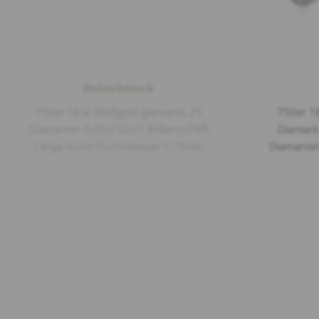
Halsschmuck
750er 18 kt Weißgold glänzend, 25
750er 18
Diamanten 0,45ct G/vs1 Brillantschliff,
Diamant 
Länge 42cm Durchmesser 1,18mm
Diamanten 