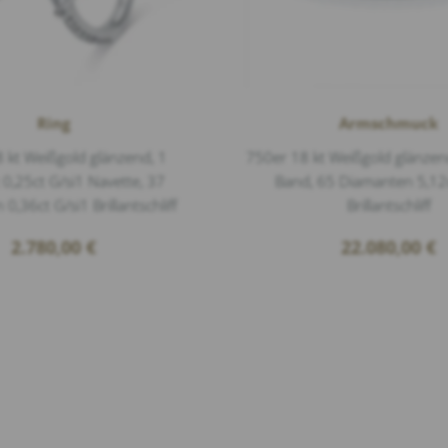
Ring
Armschmuck
 kt Weißgold glänzend, 1
750er 18 kt Weißgold glänzend
0,25ct G/si1 Navette, 37
Band, 65 Diamanten 5,12
0,36ct G/si1 Brillantschliff
Brillantschliff
2.780,00
€
22.080,00
€