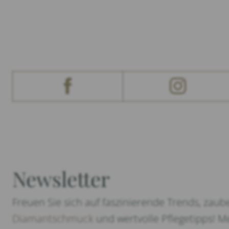
Newsletter
Freuen Sie sich auf faszinierende Trends, zaub
Diamantschmuck
und wertvolle Pflegetipps! Me