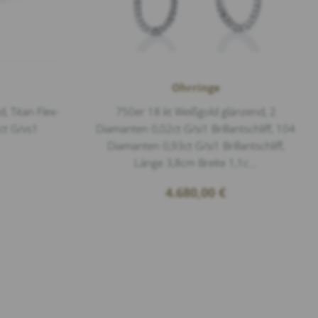
Ohrringe
, Titan Flex-
750er 18 kt Weißgold glänzend, 2
ct G/vs1
Diamanten 0,02ct G/si1 Brillantschliff, 104
Diamanten 0,93ct G/si1 Brillantschliff,
Länge 3,8cm Breite 1,1c...
4.680,00
€