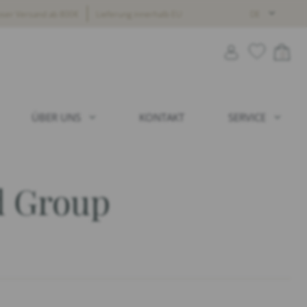
oser Versand ab 800€
Lieferung innerhalb EU
DE
0
ÜBER UNS
KONTAKT
SERVICE
 Group