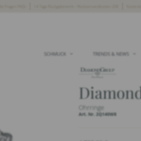
lte Fragen FAQs
14 Tage Rückgaberecht – Rückversandkosten 20€
Kostenl
SCHMUCK
TRENDS & NEWS
Diamond
Ohrringe
Art. Nr. 2Q140W8