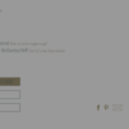
n
nzend
Was ist eine Legierung?
Brillantschliff
Die 5C‘s bei Diamanten.
KORB