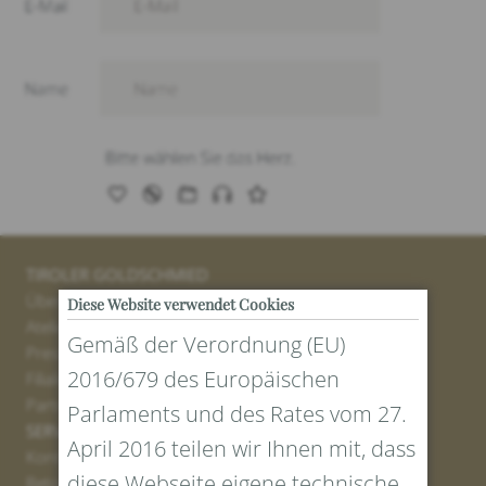
TIROLER GOLDSCHMIED
Über uns
Diese Website verwendet Cookies
Atelier
Gemäß der Verordnung (EU)
Presse
2016/679 des Europäischen
Filialen
Partner
Parlaments und des Rates vom 27.
SERVICE
April 2016 teilen wir Ihnen mit, dass
Kontakt
diese Webseite eigene technische
Retourenportal