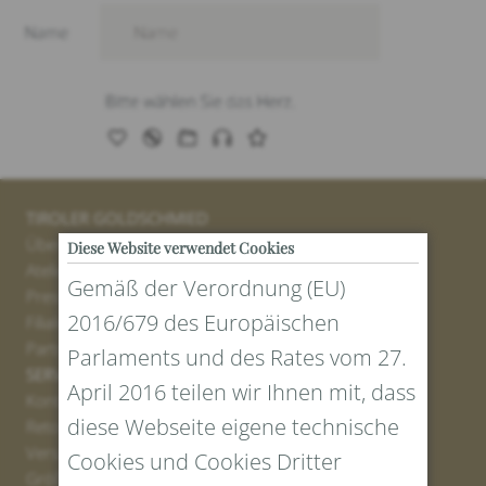
TIROLER GOLDSCHMIED
Über uns
Diese Website verwendet Cookies
Atelier
Gemäß der Verordnung (EU)
Presse
2016/679 des Europäischen
Filialen
Partner
Parlaments und des Rates vom 27.
SERVICE
April 2016 teilen wir Ihnen mit, dass
Kontakt
diese Webseite eigene technische
Retourenportal
Versand
Cookies und Cookies Dritter
Größen und Längen