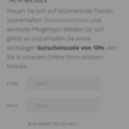
Freuen Sie sich auf faszinierende Trends,
zauberhaften
Diamantschmuck
und
wertvolle Pflegetipps! Melden Sie sich
gleich an und erhalten Sie einen
einmaligen
Gutscheincode von 10%
, den
Sie in unserem Online Store einlösen
können.