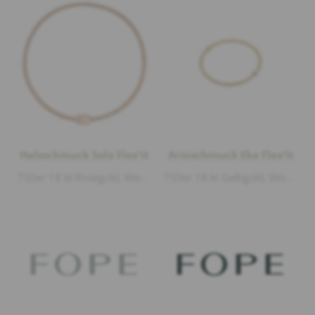
Halsschmuck Solo Flex’it
Armschmuck Eka Flex’it
750er 18 kt Roségold, Weißgold glänzend, Diamanten 0,47ct G/vs1 Brillantschliff, Länge 40cm
750er 18 kt Gelbgold, Weißgold glänzend, Diamanten 0,12ct G/vs1 Brillantschliff