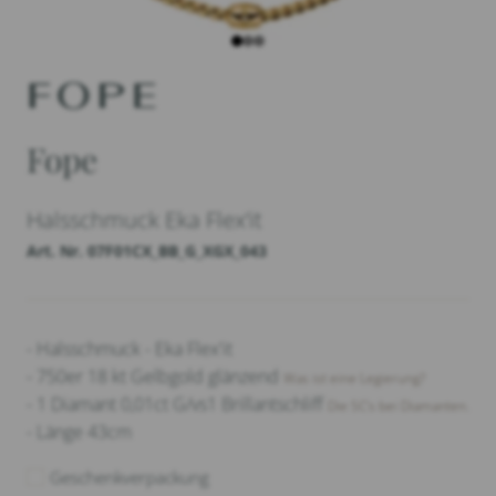
Fope
Halsschmuck Eka Flex’it
Art. Nr. 07F01CX_BB_G_XGX_043
- Halsschmuck - Eka Flex'it
- 750er 18 kt Gelbgold glänzend
Was ist eine Legierung?
- 1 Diamant 0,01ct G/vs1 Brillantschliff
Die 5C‘s bei Diamanten.
- Länge 43cm
Geschenkverpackung