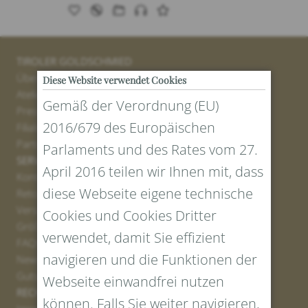
TIROLER GOLDSCHMIED
Über uns
Diese Website verwendet Cookies
Atelier
Gemäß der Verordnung (EU)
Presse
2016/679 des Europäischen
Filialen
Partner
Parlaments und des Rates vom 27.
SERVICE
April 2016 teilen wir Ihnen mit, dass
Kontakt
diese Webseite eigene technische
Retourenportal
Versand
Cookies und Cookies Dritter
Größen und Längen
verwendet, damit Sie effizient
FAQs
navigieren und die Funktionen der
Newsletter Anmelden
Gutschein erstellen
Webseite einwandfrei nutzen
RECHTLICHES UND DATENSCHUTZ
können. Falls Sie weiter navigieren,