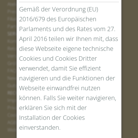
Atelier
Gemäß der Verordnung (EU)
Presse
2016/679 des Europäischen
Filialen
Partner
Parlaments und des Rates vom 27.
SERVICE
April 2016 teilen wir Ihnen mit, dass
Kontakt
diese Webseite eigene technische
Retourenportal
Versand
Cookies und Cookies Dritter
Größen und Längen
verwendet, damit Sie effizient
FAQs
navigieren und die Funktionen der
Newsletter Anmelden
Gutschein erstellen
Webseite einwandfrei nutzen
RECHTLICHES UND DATENSCHUTZ
können. Falls Sie weiter navigieren,
Impressum
erklären Sie sich mit der
Privacy Policy
Cookies
Installation der Cookies
AGBs
einverstanden.
Widerrufsrecht