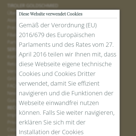
TIROLER GOLDSCHMIED
Über uns
Diese Website verwendet Cookies
Atelier
Gemäß der Verordnung (EU)
Presse
2016/679 des Europäischen
Filialen
Partner
Parlaments und des Rates vom 27.
SERVICE
April 2016 teilen wir Ihnen mit, dass
Kontakt
diese Webseite eigene technische
Retourenportal
Versand
Cookies und Cookies Dritter
Größen und Längen
verwendet, damit Sie effizient
FAQs
navigieren und die Funktionen der
Newsletter Anmelden
Gutschein erstellen
Webseite einwandfrei nutzen
RECHTLICHES UND DATENSCHUTZ
können. Falls Sie weiter navigieren,
Impressum
erklären Sie sich mit der
Privacy Policy
Cookies
Installation der Cookies