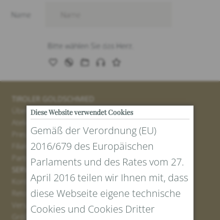
TIROLER GOLDSCHMIED
Über uns
Diese Website verwendet Cookies
Atelier
Gemäß der Verordnung (EU)
Presse
2016/679 des Europäischen
Filialen
Partner
Parlaments und des Rates vom 27.
SERVICE
April 2016 teilen wir Ihnen mit, dass
Kontakt
diese Webseite eigene technische
Retourenportal
Versand
Cookies und Cookies Dritter
Größen und Längen