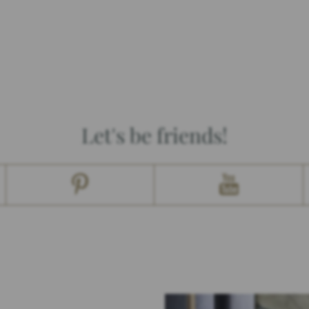
Let's be friends!