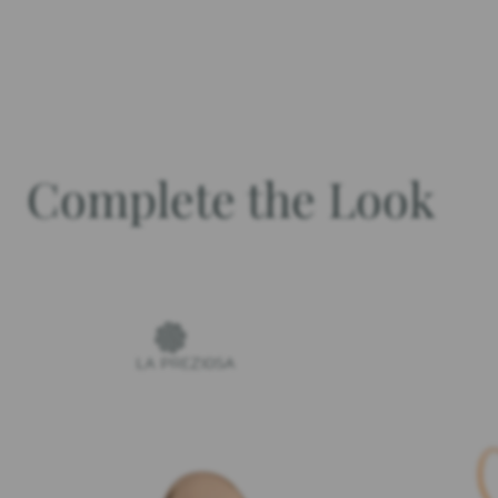
Complete the Look