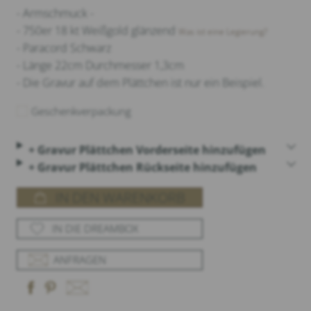
- Armschmuck -
- 750er 18 kt Weißgold glänzend
Was ist eine Legierung?
- Paracord Schwarz
- Länge 22cm Durchmesser 1,3cm
- Die Gravur auf dem Plättchen ist nur ein Beispiel.
Geschenkverpackung
+ Gravur Plättchen Vorderseite hinzufügen
+ Gravur Plättchen Rückseite hinzufügen
IN DEN WARENKORB
IN DIE DREAMBOX
ANFRAGEN