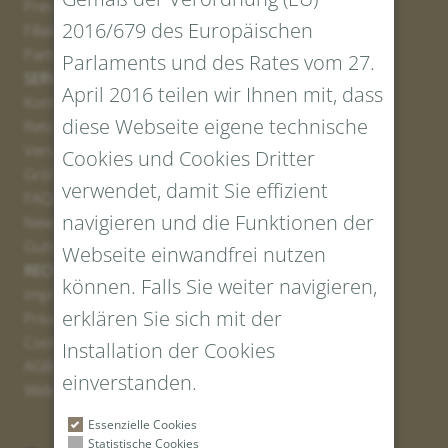
Presse
2016/679 des Europäischen
Filialen
Partner
Parlaments und des Rates vom 27.
SERVICE
April 2016 teilen wir Ihnen mit, dass
Kontakt
diese Webseite eigene technische
Retourenportal
Versand
Cookies und Cookies Dritter
Größen und Längen
verwendet, damit Sie effizient
FAQs
navigieren und die Funktionen der
Newsletter Anmelden
Gutschein erstellen
Webseite einwandfrei nutzen
RECHTLICHES UND DATENSCHUTZ
können. Falls Sie weiter navigieren,
Impressum
erklären Sie sich mit der
Privacy Policy
Cookies
Installation der Cookies
AGBs
einverstanden.
Widerrufsrecht
Essenzielle Cookies
Statistische Cookies