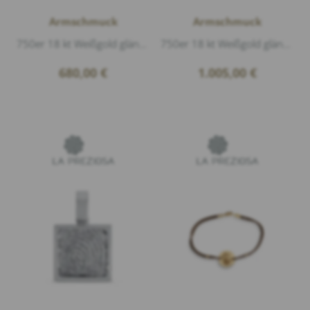
Armschmuck
Armschmuck
750er 18 kt Weißgold glänzend, Paracord Schwarz, Durchmesser 1,3cm, Die Gravur auf dem Plättchen ist nur ein Beispiel.
750er 18 kt Weißgold glänzend, Länge 17cm Durchmesser 1,1cm, Die Gravur auf dem Plättchen ist nur ein Beispiel.
680,00
€
1.005,00
€