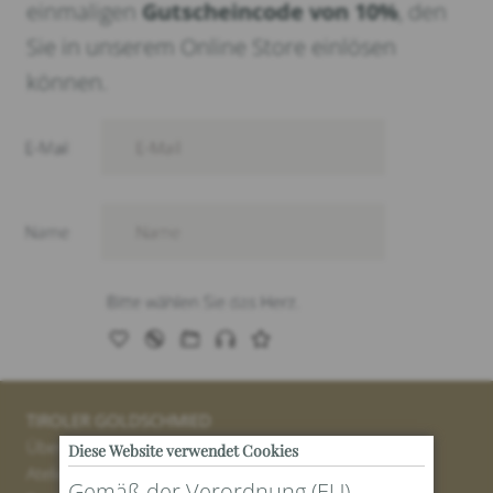
einmaligen
Gutscheincode von 10%
, den
Sie in unserem Online Store einlösen
können.
TIROLER GOLDSCHMIED
Über uns
Diese Website verwendet Cookies
Atelier
Gemäß der Verordnung (EU)