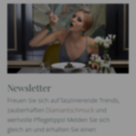
Newsletter
Freuen Sie sich auf faszinierende Trends,
zauberhaften
Diamantschmuck
und
wertvolle Pflegetipps! Melden Sie sich
gleich an und erhalten Sie einen