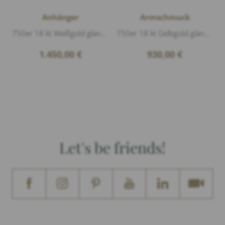
Anhänger
Armschmuck
750er 18 kt Weißgold glänzend, 1 Diamant 0,01ct G/vs1 Brillantschliff, Länge 1,8cm Breite 1,1cm, Die Gravur auf dem Anhänger ist nur ein Bei...
750er 18 kt Gelbgold glänzend, Paracord Braun, Länge 17cm Durchmesser 1,3cm, Die Gravur auf dem Plättchen ist nur ein Beispiel.
1.450,00
€
930,00
€
Let's be friends!