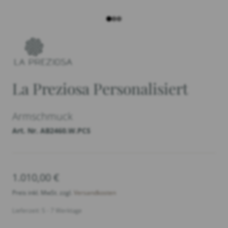
La Preziosa Personalisiert
Armschmuck
Art. Nr. AB2460.W.PCS
1.010,00
€
Preis inkl. MwSt. zzgl.
Versandkosten
Lieferzeit: 5 - 7 Werktage