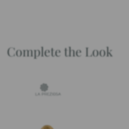
Complete the Look