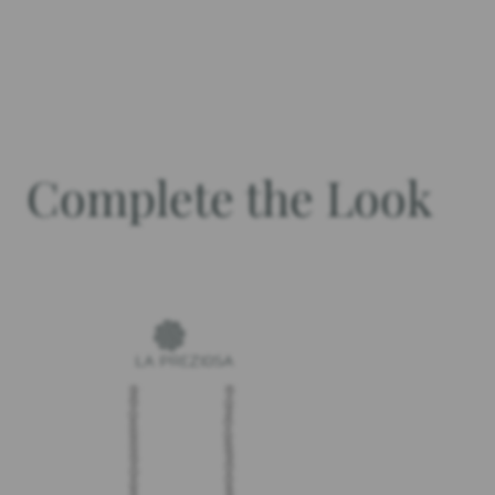
Complete the Look