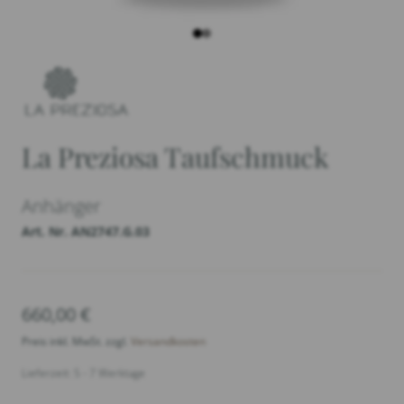
La Preziosa Taufschmuck
Anhänger
Art. Nr. AN2747.G.03
660,00
€
Preis inkl. MwSt. zzgl.
Versandkosten
Lieferzeit: 5 - 7 Werktage