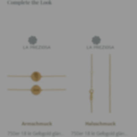
Complete the Look
Armschmuck
Halsschmuck
750er 18 kt Gelbgold glänzend, Länge 17cm Durchmesser 1,1cm, Die Gravur auf dem Plättchen ist nur ein Beispiel.
750er 18 kt Gelbgold glänzend, Länge 40-42cm, zusätzliche Öse bei 40cm