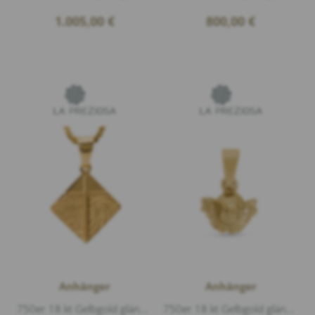
1.005,00
€
800,00
€
Anhänger
Anhänger
750er 18 kt Gelbgold glänzend
750er 18 kt Gelbgold glänzend, Länge 17 mm Breite 11 mm