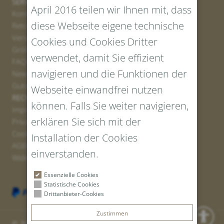
SERVICE
April 2016 teilen wir Ihnen mit, dass
Kontakt
diese Webseite eigene technische
Retourenportal
Versand
Cookies und Cookies Dritter
Größen und Längen
verwendet, damit Sie effizient
FAQs
navigieren und die Funktionen der
Newsletter Anmelden
Gutschein erstellen
Webseite einwandfrei nutzen
RECHTLICHES UND DATENSCHUTZ
können. Falls Sie weiter navigieren,
Impressum
erklären Sie sich mit der
Privacy Policy
Cookies
Installation der Cookies
AGBs
einverstanden.
Widerrufsrecht
Essenzielle Cookies
Statistische Cookies
Drittanbieter-Cookies
Zustimmen
© 2026 Tiroler Goldschmied GmbH | Vat ID: IT 00766010219