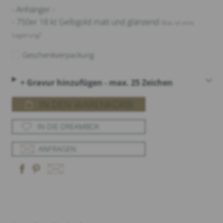
- Anhänger -
- 750er 18 kt Gelbgold matt und glänzend
Was ist eine
Legierung?
Geschenkverpackung
+ Gravur hinzufügen - max. 25 Zeichen
IN DEN WARENKORB
IN DIE DREAMBOX
ANFRAGEN