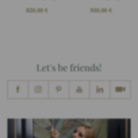
820,00
€
930,00
€
Let's be friends!