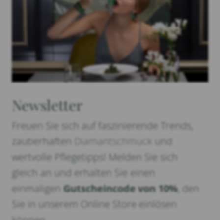
Newsletter
Freuen Sie sich auf faszinierende Trends,
zauberhaften
Diamantschmuck
und
wertvolle Pflegetipps! Melden Sie sich
gleich an und erhalten Sie einen
einmaligen
Gutscheincode von 10%
, den
Sie in unserem Online Store einlösen
können.