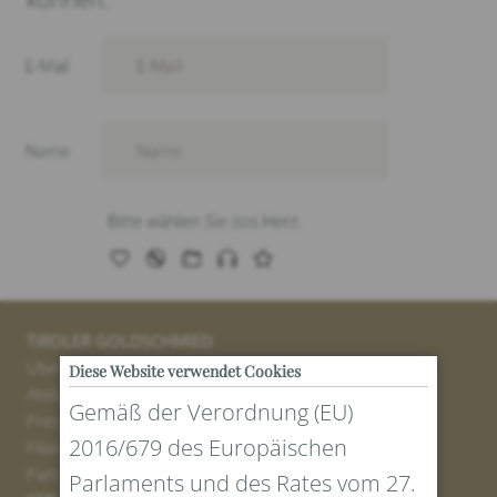
TIROLER GOLDSCHMIED
Über uns
Diese Website verwendet Cookies
Atelier
Gemäß der Verordnung (EU)
Presse
2016/679 des Europäischen
Filialen
Partner
Parlaments und des Rates vom 27.