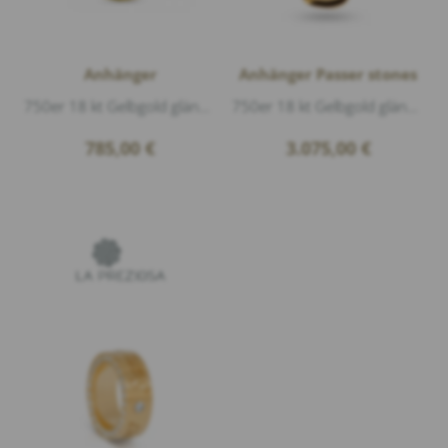
Anhänger
Anhänger Passer stones
750er 18 kt Gelbgold glänzend, Durchmesser 1,5cm, Die Gravur auf dem Anhänger ist nur ein Beispiel.
750er 18 kt Gelbgold glänzend, Länge 2,3cm
785,00
€
3.075,00
€