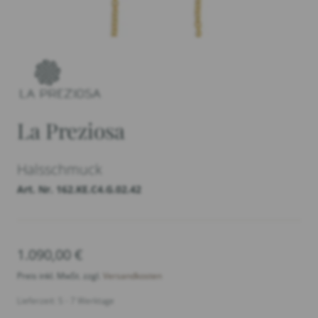
La Preziosa
Halsschmuck
Art. Nr. 162.KE.C4.G.02.42
1.090,00
€
Preis inkl. MwSt. zzgl.
Versandkosten
Lieferzeit: 5 - 7 Werktage