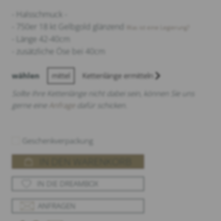
- Halsschmuck -
- 750er 18 kt Gelbgold glänzend
Was ist eine Legierung?
- Länge 42-40cm
- zusätzliche Öse bei 40cm
wählen
mittel
Kettenlänge ermitteln
Sollte Ihre Kettenlänge nicht dabei sein, können Sie uns
gerne eine
Anfrage
dafür schicken.
Geschenkverpackung
IN DEN WARENKORB
IN DIE DREAMBOX
ANFRAGEN