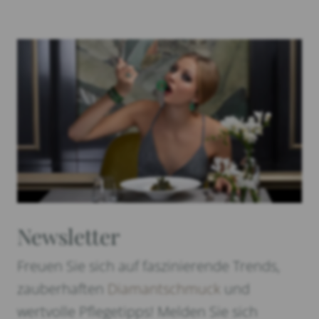
Newsletter
Freuen Sie sich auf faszinierende Trends,
zauberhaften
Diamantschmuck
und
wertvolle Pflegetipps! Melden Sie sich