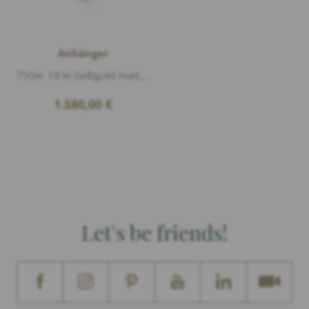
Anhänger
750er 18 kt Gelbgold matt, 3 Diamanten 0,03ct G/vs1 Brillantschliff, Diamanten 0,21ct G/vs1 Brillantschliff, Breite 4mm Durchmesser 1,2cm, D...
1.580,00
€
Let's be friends!