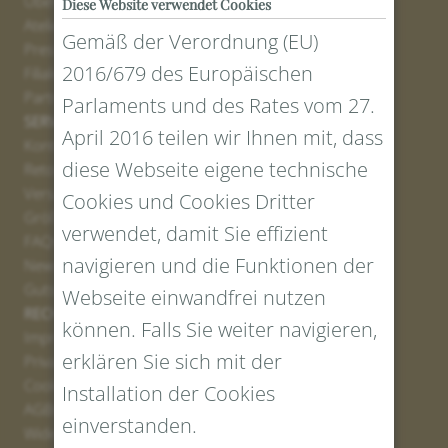
Über uns
Diese Website verwendet Cookies
Atelier
Gemäß der Verordnung (EU)
Presse
2016/679 des Europäischen
Filialen
Partner
Parlaments und des Rates vom 27.
SERVICE
April 2016 teilen wir Ihnen mit, dass
Kontakt
diese Webseite eigene technische
Retourenportal
Versand
Cookies und Cookies Dritter
Größen und Längen
verwendet, damit Sie effizient
FAQs
navigieren und die Funktionen der
Newsletter Anmelden
Gutschein erstellen
Webseite einwandfrei nutzen
RECHTLICHES UND DATENSCHUTZ
können. Falls Sie weiter navigieren,
Impressum
erklären Sie sich mit der
Privacy Policy
Cookies
Installation der Cookies
AGBs
einverstanden.
Widerrufsrecht