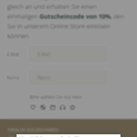
gleich an und erhalten Sie einen
einmaligen
Gutscheincode von 10%
, den
Sie in unserem Online Store einlösen
können.
TIROLER GOLDSCHMIED