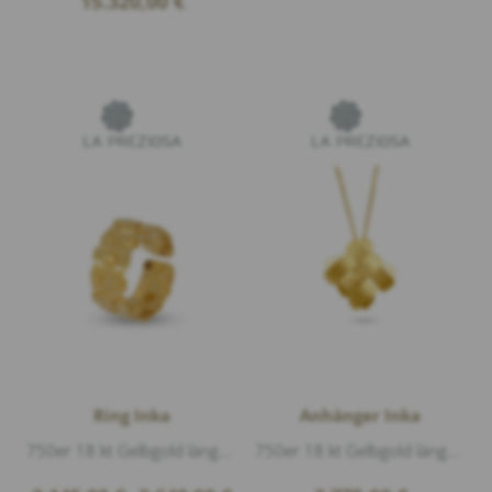
15.320,00
€
range:
14.415,00 €
through
15.320,00 €
Ring Inka
Anhänger Inka
750er 18 kt Gelbgold längsmatt, Breite 8,9mm
750er 18 kt Gelbgold längsmatt, Höhe ca.2,4cm Breite ca.2,6cm, mit 3 Ösen
Price