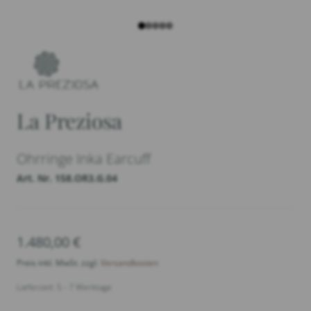
La Preziosa
Ohrringe Inka Earcuff
Art. Nr. 158.OR3.G.04
1.480,00
€
Preis inkl. MwSt. zzgl.
Versandkosten
Lieferzeit: 5 - 7 Werktage