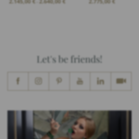
2.145,00
€
2.640,00
€
2.775,00
€
–
range:
2.145,00 €
through
2.640,00 €
Let's be friends!