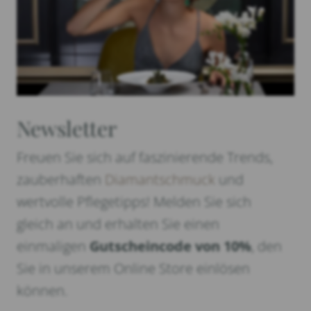
Newsletter
Freuen Sie sich auf faszinierende Trends,
zauberhaften
Diamantschmuck
und
wertvolle Pflegetipps! Melden Sie sich
gleich an und erhalten Sie einen
einmaligen
Gutscheincode von 10%
, den
Sie in unserem Online Store einlösen
können.