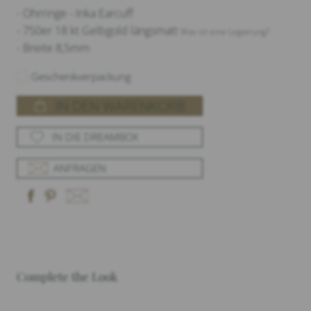
- Ohrringe - Inka Earcuff
- 750er 18 kt Gelbgold längsmatt
Was ist eine Legierung?
- Breite 8,5mm
Geschenkverpackung
IN DEN WARENKORB
IN DIE DREAMBOX
ANFRAGEN
Complete the Look