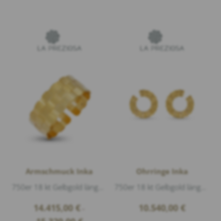
Armschmuck Inka
Ohrringe Inka
750er 18 kt Gelbgold längsmatt, Breite 2,38cm
750er 18 kt Gelbgold längsmatt, Breite 1,2cm Durchmesser 5cm
14.415,00
€
10.540,00
€
–
Price