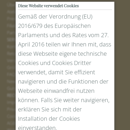
Über uns
Diese Website verwendet Cookies
Atelier
Gemäß der Verordnung (EU)
Presse
2016/679 des Europäischen
Filialen
Partner
Parlaments und des Rates vom 27.
SERVICE
April 2016 teilen wir Ihnen mit, dass
Kontakt
diese Webseite eigene technische
Retourenportal
Versand
Cookies und Cookies Dritter
Größen und Längen
verwendet, damit Sie effizient
FAQs
navigieren und die Funktionen der
Newsletter Anmelden
Gutschein erstellen
Webseite einwandfrei nutzen
RECHTLICHES UND DATENSCHUTZ
können. Falls Sie weiter navigieren,
Impressum
erklären Sie sich mit der
Privacy Policy
Cookies
Installation der Cookies
AGBs
einverstanden.
Widerrufsrecht