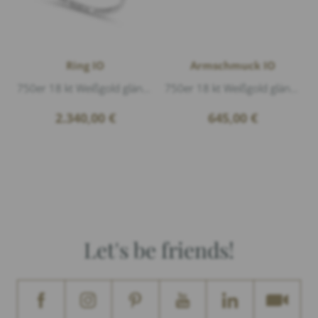
Ring IO
Armschmuck IO
750er 18 kt Weißgold glänzend, Diamanten 0,09ct G/vs1 Brillantschliff
750er 18 kt Weißgold glänzend, 1 Diamant 0,03ct G/vs1 Brillantschliff, Länge 16-17cm
2.340,00
€
645,00
€
Let's be friends!