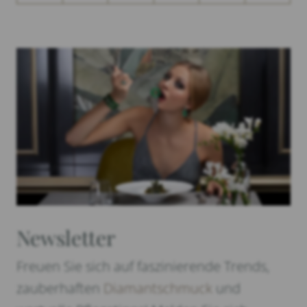
Newsletter
Freuen Sie sich auf faszinierende Trends,
zauberhaften
Diamantschmuck
und