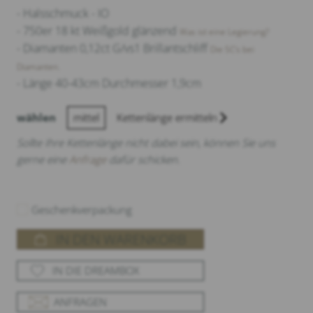
- Halsschmuck - IO
- 750er 18 kt Weißgold glänzend
Was ist eine Legierung?
- Diamanten 0,12ct G/vs1 Brillantschliff
Die 5C‘s bei
Diamanten.
- Länge 40-43cm Durchmesser 1,9cm
wählen
mittel
Kettenlänge ermitteln
Sollte Ihre Kettenlänge nicht dabei sein, können Sie uns
gerne eine
Anfrage
dafür schicken.
Geschenkverpackung
IN DEN WARENKORB
IN DIE DREAMBOX
ANFRAGEN