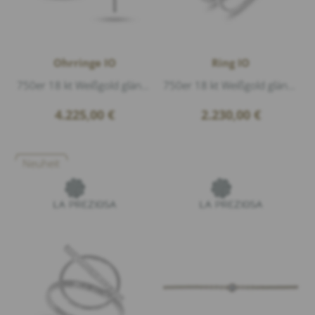
Ohrringe IO
Ring IO
750er 18 kt Weißgold glänzend, Diamanten 0,34ct G/vs1 Brillantschliff, Länge 3,3cm Durchmesser 1,9cm
750er 18 kt Weißgold glänzend, Diamanten 0,03ct G/vs1 Brillantschliff
4.225,00
€
2.230,00
€
Neuheit