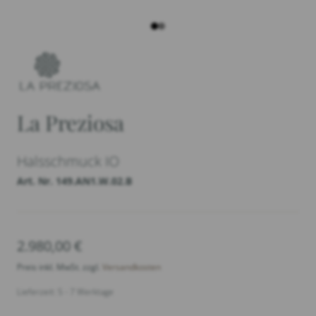
La Preziosa
Halsschmuck IO
Art. Nr. 149.AN1.W.02.B
2.980,00
€
Preis inkl. MwSt. zzgl.
Versandkosten
Lieferzeit: 5 - 7 Werktage