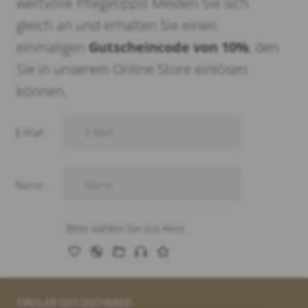
wertvolle Pflegetipps! Melden Sie sich
gleich an und erhalten Sie einen
einmaligen
Gutscheincode von 10%
, den
Sie in unserem Online Store einlösen
können.
TIROLER GOLDSCHMIED