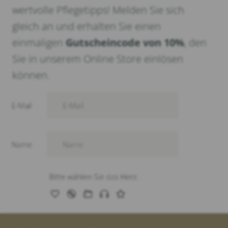
wertvolle Pflegetipps! Melden Sie sich
gleich an und erhalten Sie einen
einmaligen
Gutscheincode von 10%
, den
Sie in unserem Online Store einlösen
können.