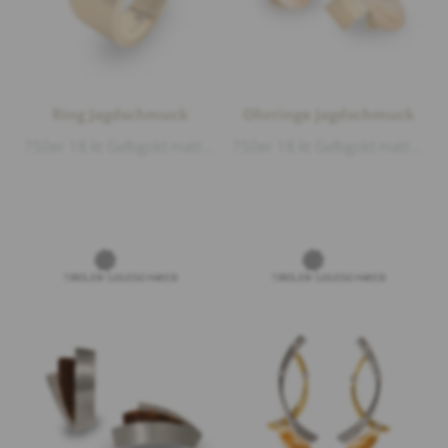
Ring Jagdschmuck
Ohrringe Jagdschmuck
750er 18 kt Gelbgold matt und glänzend, Grandl, Diamanten 0,08ct G/vs1 Brillantschliff
750er 18 kt Gelbgold matt und glänzend, Grandl, Diamanten 0,13ct G/vs1 Brillantschliff, Länge 2,2cm Breite 1,8cm