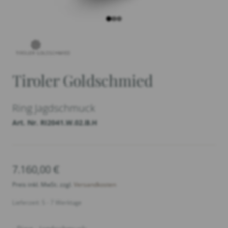
Tiroler Goldschmied
Ring Jagdschmuck
Art. Nr. RI2041.W.02.B.H
7.160,00
€
Preis inkl. MwSt. zzgl.
Versandkosten
Lieferzeit: 5 - 7 Werktage