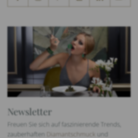
Newsletter
Freuen Sie sich auf faszinierende Trends,
zauberhaften
Diamantschmuck
und