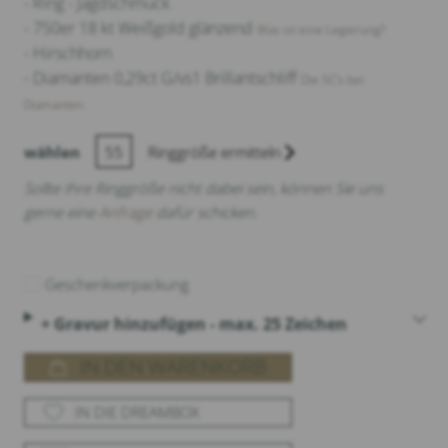
- Ring - Jagdschmuck
- 750er 18 kt Weißgold glänzend
Was ist eine Legierung?
- Hirschhorn
- Diamanten 0,29ct G/vs1 Brillantschliff
Die 5C‘s bei
Diamanten.
wählen
55
Ringgröße ermitteln
Sollte Ihre Ringgröße nicht dabei sein, können Sie uns
gerne eine
Anfrage
dafür schicken.
Geschenkverpackung
+ Gravur hinzufügen - max. 25 Zeichen
IN DEN WARENKORB
IN DIE DREAMBOX