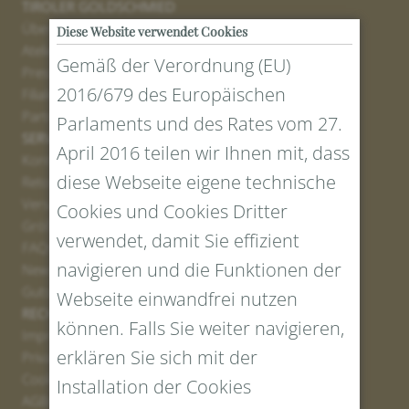
TIROLER GOLDSCHMIED
Über uns
Diese Website verwendet Cookies
Atelier
Gemäß der Verordnung (EU)
Presse
2016/679 des Europäischen
Filialen
Partner
Parlaments und des Rates vom 27.
SERVICE
April 2016 teilen wir Ihnen mit, dass
Kontakt
diese Webseite eigene technische
Retourenportal
Versand
Cookies und Cookies Dritter
Größen und Längen
verwendet, damit Sie effizient
FAQs
navigieren und die Funktionen der
Newsletter Anmelden
Gutschein erstellen
Webseite einwandfrei nutzen
RECHTLICHES UND DATENSCHUTZ
können. Falls Sie weiter navigieren,
Impressum
erklären Sie sich mit der
Privacy Policy
Cookies
Installation der Cookies
AGBs