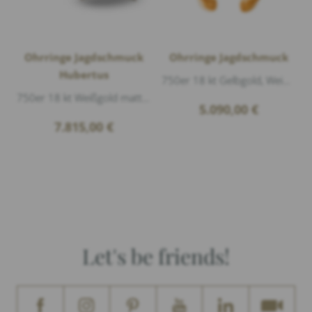
Ohrringe Jagdschmuck
Ohrringe Jagdschmuck
Hubertus
750er 18 kt Gelbgold, Weißgold matt, Grandl, 8 Diamanten 0,26ct G/vs1 Brillantschliff, Länge 4cm
750er 18 kt Weißgold matt, Hirschhorn, Diamanten 0,62ct G/vs1 Brillantschliff, Länge 3cm Breite 1,5cm
5.090,00
€
7.815,00
€
Let's be friends!