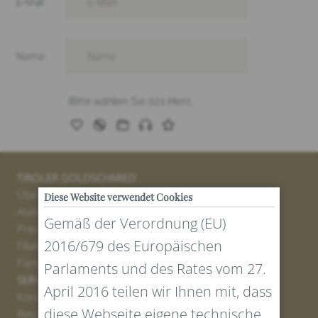
TIROLER GOLDSCHMIED
Über uns
Diese Website verwendet Cookies
Atelier
Gemäß der Verordnung (EU)
Presse
2016/679 des Europäischen
Filialen
Partner
Parlaments und des Rates vom 27.
SERVICE
April 2016 teilen wir Ihnen mit, dass
Kontakt
diese Webseite eigene technische
Retourenportal