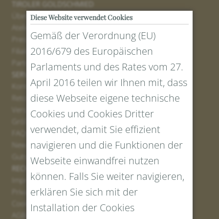
TIROLER GOLDSCHMIED
Über uns
Diese Website verwendet Cookies
Atelier
Gemäß der Verordnung (EU)
Presse
2016/679 des Europäischen
Filialen
Partner
Parlaments und des Rates vom 27.
SERVICE
April 2016 teilen wir Ihnen mit, dass
Kontakt
diese Webseite eigene technische
Retourenportal
Versand
Cookies und Cookies Dritter
Größen und Längen
verwendet, damit Sie effizient
FAQs
navigieren und die Funktionen der
Newsletter Anmelden
Gutschein erstellen
Webseite einwandfrei nutzen
RECHTLICHES UND DATENSCHUTZ
können. Falls Sie weiter navigieren,
Impressum
erklären Sie sich mit der
Privacy Policy
Cookies
Installation der Cookies
AGBs