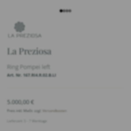
La Preziosa
Ring Pompei left
Art. Nr. 167.RI4.R.02.B.LI
5.000,00
€
Preis inkl. MwSt. zzgl.
Versandkosten
Lieferzeit: 5 - 7 Werktage