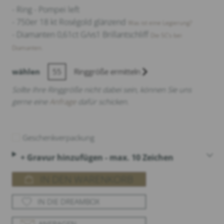
- Ring - Pompei left
- 750er 18 kt Roségold glänzend
Was ist eine Legierung?
- Diamanten 0,61ct G/vs1 Brillantschliff
Die 5C‘s bei
Diamanten.
wählen
55
Ringgröße ermitteln
Sollte Ihre Ringgröße nicht dabei sein, können Sie uns
gerne eine
Anfrage
dafür schicken.
Geschenkverpackung
+ Gravur hinzufügen - max. 10 Zeichen
IN DEN WARENKORB
IN DIE DREAMBOX