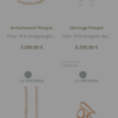
Armschmuck Pompei
Ohrringe Pompei
750er 18 kt Roségold glänzend, Länge 18cm Breite 6mm
750er 18 kt Roségold, Weißgold glänzend, Diamanten 0,50ct G/vs1 Brillantschliff, Länge 3,5cm Breite 1cm
3.500,00
€
6.330,00
€
Neuheit