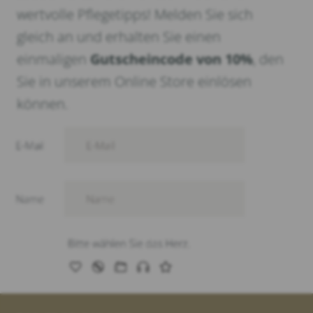
wertvolle Pflegetipps! Melden Sie sich
gleich an und erhalten Sie einen
einmaligen
Gutscheincode von 10%
, den
Sie in unserem Online Store einlösen
können.