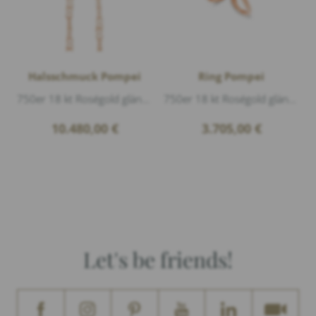
Halsschmuck Pompei
Ring Pompei
750er 18 kt Roségold glänzend, Länge 60cm Breite 6mm
750er 18 kt Roségold glänzend
10.480,00
€
3.705,00
€
Let's be friends!