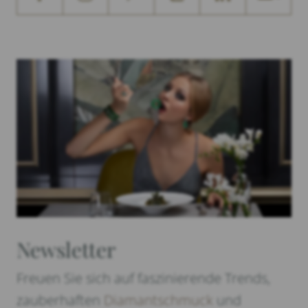
Newsletter
Freuen Sie sich auf faszinierende Trends,
zauberhaften
Diamantschmuck
und