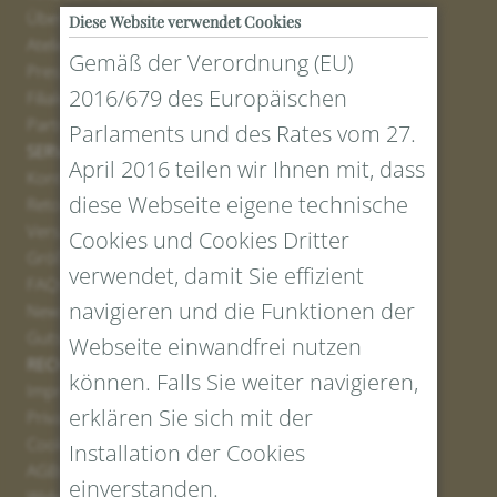
Über uns
Diese Website verwendet Cookies
Atelier
Gemäß der Verordnung (EU)
Presse
2016/679 des Europäischen
Filialen
Partner
Parlaments und des Rates vom 27.
SERVICE
April 2016 teilen wir Ihnen mit, dass
Kontakt
diese Webseite eigene technische
Retourenportal
Versand
Cookies und Cookies Dritter
Größen und Längen
verwendet, damit Sie effizient
FAQs
navigieren und die Funktionen der
Newsletter Anmelden
Gutschein erstellen
Webseite einwandfrei nutzen
RECHTLICHES UND DATENSCHUTZ
können. Falls Sie weiter navigieren,
Impressum
erklären Sie sich mit der
Privacy Policy
Cookies
Installation der Cookies
AGBs
einverstanden.
Widerrufsrecht