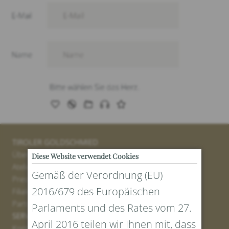
TIROLER GOLDSCHMIED
Über uns
Diese Website verwendet Cookies
Atelier
Gemäß der Verordnung (EU)
Presse
2016/679 des Europäischen
Filialen
Partner
Parlaments und des Rates vom 27.
SERVICE
April 2016 teilen wir Ihnen mit, dass
Kontakt