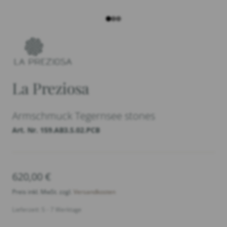
La Preziosa
Armschmuck Tegernsee stones
Art. Nr. 159.AB3.S.02.PCB
620,00
€
Preis inkl. MwSt. zzgl.
Versandkosten
Lieferzeit: 5 - 7 Werktage