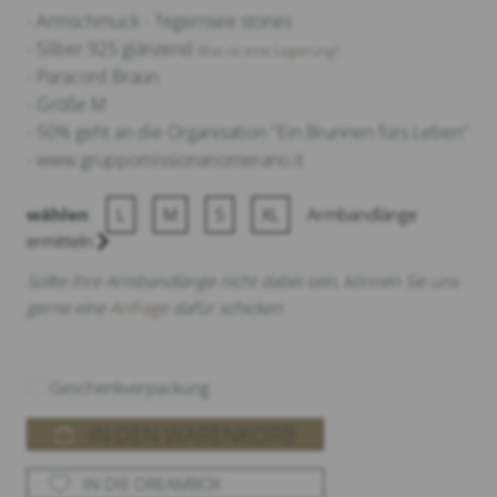
- Armschmuck - Tegernsee stones
- Silber 925 glänzend
Was ist eine Legierung?
- Paracord Braun
- Größe M
- 50% geht an die Organisation "Ein Brunnen fürs Leben"
- www.gruppomissionariomerano.it
wählen
L
M
S
XL
Armbandlänge
ermitteln
Sollte Ihre Armbandlänge nicht dabei sein, können Sie uns
gerne eine
Anfrage
dafür schicken.
Geschenkverpackung
IN DEN WARENKORB
IN DIE DREAMBOX