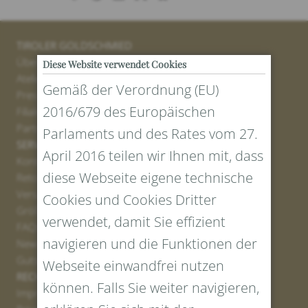
TIROLER GOLDSCHMIED
Über uns
Diese Website verwendet Cookies
Atelier
Gemäß der Verordnung (EU)
Presse
2016/679 des Europäischen
Filialen
Partner
Parlaments und des Rates vom 27.
SERVICE
April 2016 teilen wir Ihnen mit, dass
Kontakt
diese Webseite eigene technische
Retourenportal
Versand
Cookies und Cookies Dritter
Größen und Längen
verwendet, damit Sie effizient
FAQs
navigieren und die Funktionen der
Newsletter Anmelden
Gutschein erstellen
Webseite einwandfrei nutzen
RECHTLICHES UND DATENSCHUTZ
können. Falls Sie weiter navigieren,
Impressum