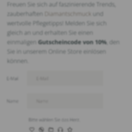
Freuen Sie sich auf faszinierende Trends,
zauberhaften
Diamantschmuck
und
wertvolle Pflegetipps! Melden Sie sich
gleich an und erhalten Sie einen
einmaligen
Gutscheincode von 10%
, den
Sie in unserem Online Store einlösen
können.