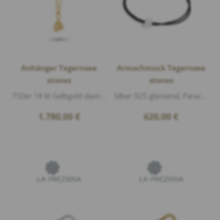
Anhänger Tegernsee
Armschmuck Tegernsee
stones
stones
750er 18 kt Gelbgold diamantmatt, Länge 1,3cm
Silber 925 glänzend, Paracord Schwarz, Größe M, 50% geht an die Organisation "Ein Brunnen fürs Leben", www.gruppomissionariomerano.it
1.780,00
€
620,00
€