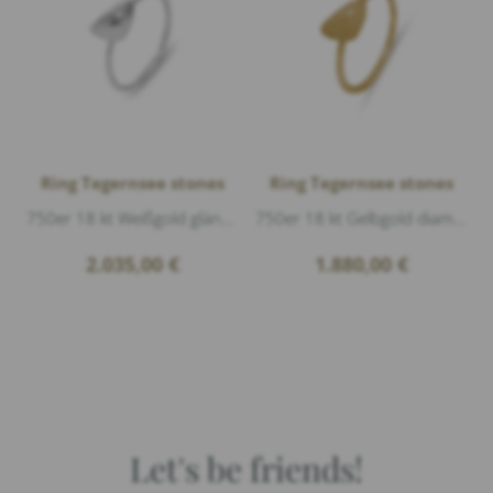
Ring Tegernsee stones
Ring Tegernsee stones
750er 18 kt Weißgold glänzend, Länge ca.8,5mm Breite ca.7mm
750er 18 kt Gelbgold diamantmatt, Länge ca.8,5mm Breite ca.7mm
2.035,00
€
1.880,00
€
Let's be friends!