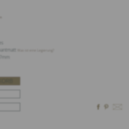
n
es
mantmatt
Was ist eine Legierung?
a.7mm
KORB