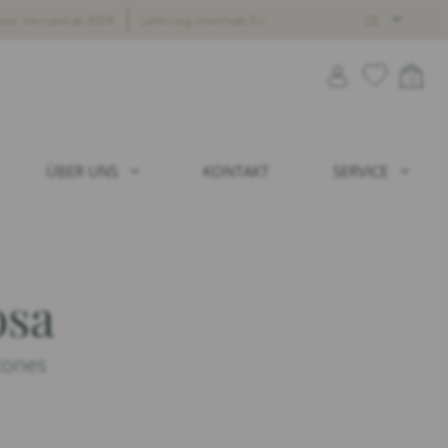
oser Versand ab 800€
Lieferung innerhalb EU
DE
0
ÜBER UNS
KONTAKT
SERVICE
osa
tones