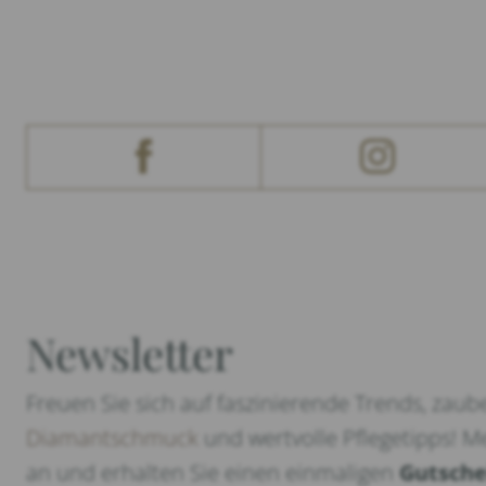
Newsletter
Freuen Sie sich auf faszinierende Trends, zaub
Diamantschmuck
und wertvolle Pflegetipps! Me
an und erhalten Sie einen einmaligen
Gutsche