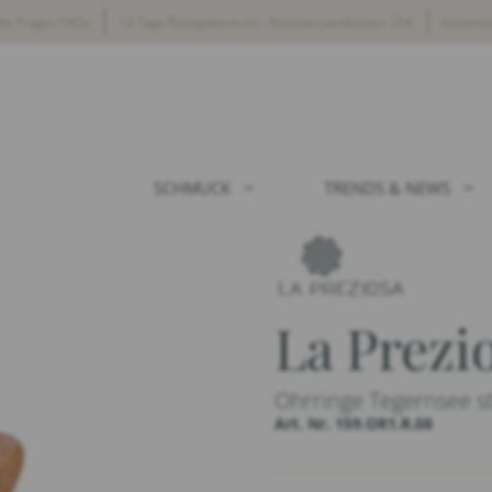
lte Fragen FAQs
14 Tage Rückgaberecht – Rückversandkosten 20€
Kostenl
SCHMUCK
TRENDS & NEWS
La Prezi
Ohrringe Tegernsee s
Art. Nr. 159.OR1.R.08