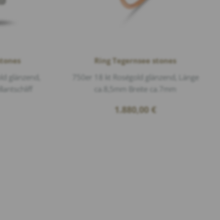
stones
Ring Tegernsee stones
ld glänzend,
750er 18 kt Roségold glänzend, Länge
lantschliff
ca.8,5mm Breite ca.7mm
1.880,00
€