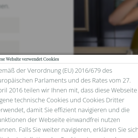
nen.
ese Website verwendet Cookies
emäß der Verordnung (EU) 2016/679 des
uropäischen Parlaments und des Rates vom 27.
ril 2016 teilen wir Ihnen mit, dass diese Webseite
igene technische Cookies und Cookies Dritter
rwendet, damit Sie effizient navigieren und die
UND DATENSCHUTZ
unktionen der Webseite einwandfrei nutzen
nnen. Falls Sie weiter navigieren, erklären Sie sic