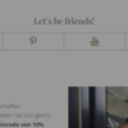
Let's be friends!
erhaften
lden Sie sich gleich
incode von 10%
,