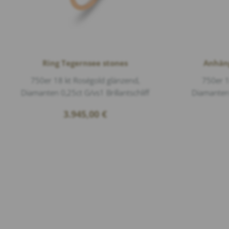
Ring Tegernsee stones
Anhän
750er 18 kt Roségold glänzend,
750er 1
Diamanten 0,25ct G/vs1 Brillantschliff
Diamanten 0
3.945,00
€