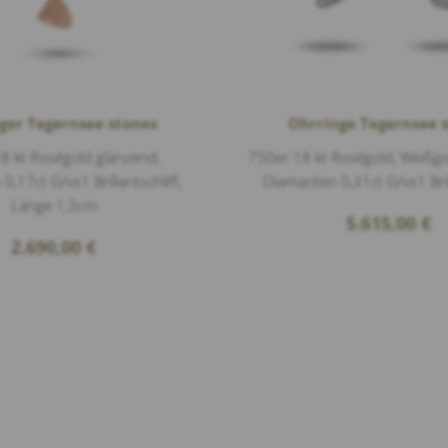
ger Tegernsee stones
Ohrringe Tegernsee 
8 kt Roségold glänzend,
750er 18 kt Roségold, Weißgo
,17ct G/vs1 Brillantschliff,
Diamanten 0,31ct G/vs1 Bril
Länge 1,3cm
5.615,00
€
2.690,00
€