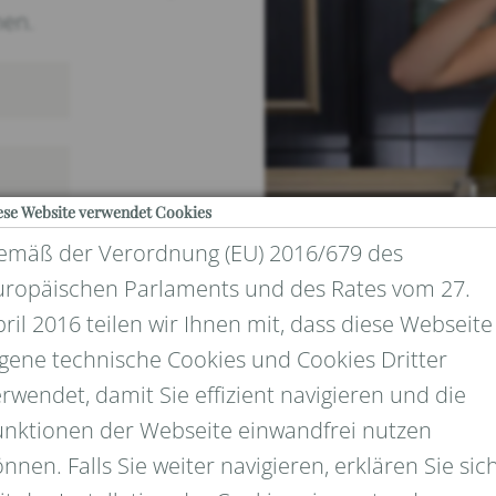
nen.
ese Website verwendet Cookies
emäß der Verordnung (EU) 2016/679 des
uropäischen Parlaments und des Rates vom 27.
ril 2016 teilen wir Ihnen mit, dass diese Webseite
igene technische Cookies und Cookies Dritter
rwendet, damit Sie effizient navigieren und die
UND DATENSCHUTZ
unktionen der Webseite einwandfrei nutzen
nnen. Falls Sie weiter navigieren, erklären Sie sic