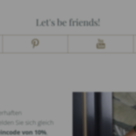
Let's be friends!
erhaften
lden Sie sich gleich
incode von 10%
,