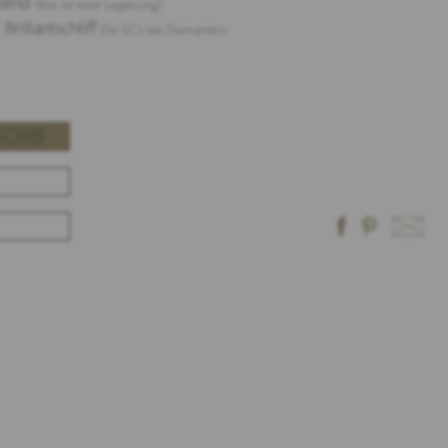
nzend
Was ist eine Legierung?
Brillantschliff
Die 5C‘s bei Diamanten.
KORB