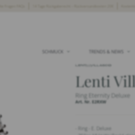
lte Fragen FAQs
14 Tage Rückgaberecht – Rückversandkosten 20€
Kostenl
SCHMUCK
TRENDS & NEWS
Lenti Vil
Ring Eternity Deluxe
Art. Nr. E2RXW
- Ring - E. Deluxe