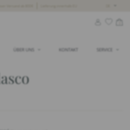
oser Versand ab 800€
Lieferung innerhalb EU
DE
0
ÜBER UNS
KONTAKT
SERVICE
lasco