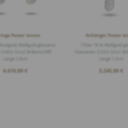
inge Passer stones
Anhänger Passer st
Roségold, Weißgold glänzend,
750er 18 kt Weißgold gl
,40ct G/vs2 Brillantschliff,
Diamanten 0,32ct G/vs1 Brill
Länge 2,9cm
Länge 1,5cm
6.610,00
€
3.245,00
€