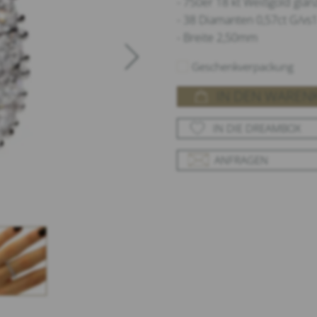
- 750er 18 kt Weißgold glä
- 38 Diamanten 0,57ct G/vs1 
- Breite 2,50mm
Geschenkverpackung
IN DEN WAREN
IN DIE DREAMBOX
ANFRAGEN