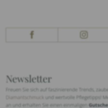
Newsletter
Freuen Sie sich auf faszinierende Trends, zaub
Diamantschmuck
und wertvolle Pflegetipps! Me
an und erhalten Sie einen einmaligen
Gutsche