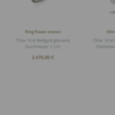
Ring Passer stones
Ohrr
750er 18 kt Weißgold glänzend,
750er 18 kt 
Durchmesser 1,1cm
Diamanten 0
2.470,00
€