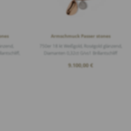
ones
Armschmuck Passer stones
änzend,
750er 18 kt Weißgold, Roségold glänzend,
antschliff,
Diamanten 0,32ct G/vs1 Brillantschliff
9.100,00
€