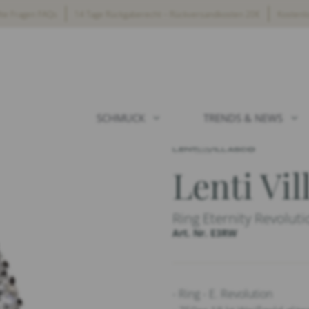
lte Fragen FAQs
14 Tage Rückgaberecht – Rückversandkosten 20€
Kostenl
SCHMUCK
TRENDS & NEWS
Lenti Vil
Ring Eternity Revoluti
Art. Nr. E3RW
- Ring - E. Revolution