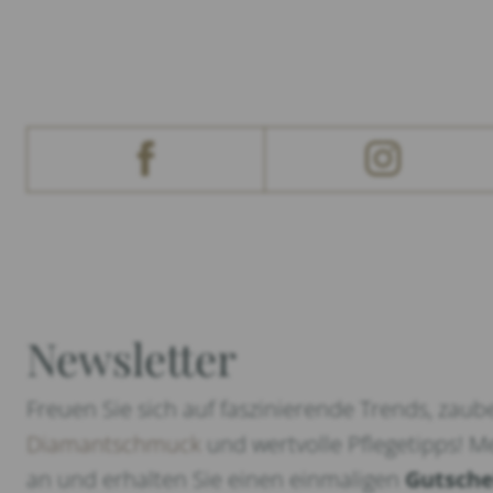
Newsletter
Freuen Sie sich auf faszinierende Trends, zaub
Diamantschmuck
und wertvolle Pflegetipps! Me
an und erhalten Sie einen einmaligen
Gutsche