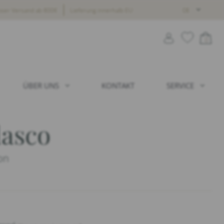
oser Versand ab 800€
Lieferung innerhalb EU
DE
0
ÜBER UNS
KONTAKT
SERVICE
lasco
on