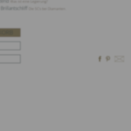
nzend
Was ist eine Legierung?
Brillantschliff
Die 5C‘s bei Diamanten.
KORB