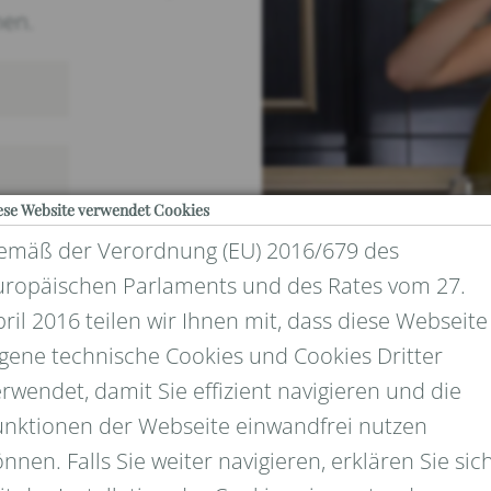
nen.
ese Website verwendet Cookies
emäß der Verordnung (EU) 2016/679 des
uropäischen Parlaments und des Rates vom 27.
ril 2016 teilen wir Ihnen mit, dass diese Webseite
igene technische Cookies und Cookies Dritter
rwendet, damit Sie effizient navigieren und die
UND DATENSCHUTZ
unktionen der Webseite einwandfrei nutzen
nnen. Falls Sie weiter navigieren, erklären Sie sic