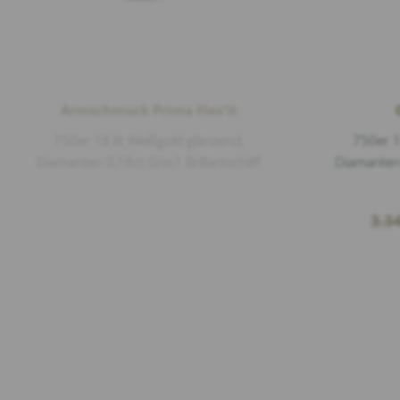
Armschmuck Prima Flex’it
750er 18 kt Weißgold glänzend,
750er 1
Diamanten 0,18ct G/vs1 Brillantschliff
Diamanten 0
3.3