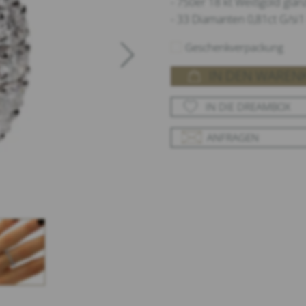
- 750er 18 kt Weißgold glä
- 33 Diamanten 0,81ct G/si1 
Geschenkverpackung
IN DEN WAREN
IN DIE DREAMBOX
ANFRAGEN