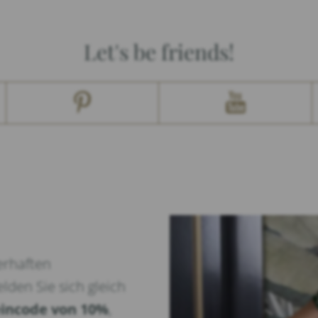
Let's be friends!
erhaften
lden Sie sich gleich
incode von 10%
,