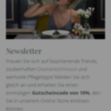
Newsletter
Freuen Sie sich auf faszinierende Trends,
zauberhaften
Diamantschmuck
und
wertvolle Pflegetipps! Melden Sie sich
gleich an und erhalten Sie einen
einmaligen
Gutscheincode von 10%
, den
Sie in unserem Online Store einlösen
können.