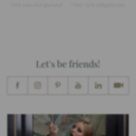
Seide navy blue glänzend
750er 18 kt Gelbgold matt und glänzend, 5 Diamanten 0,026ct G/vs1 Brillantschliff, Länge 5cm Breite 1,6cm, sold separately
Let's be friends!