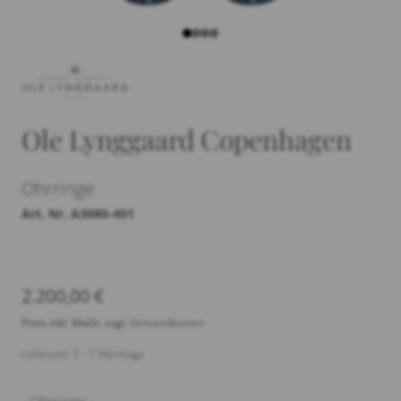
Ole Lynggaard Copenhagen
Ohrringe
Art. Nr. A3080-401
2.200,00
€
Preis inkl. MwSt. zzgl.
Versandkosten
Lieferzeit: 5 - 7 Werktage