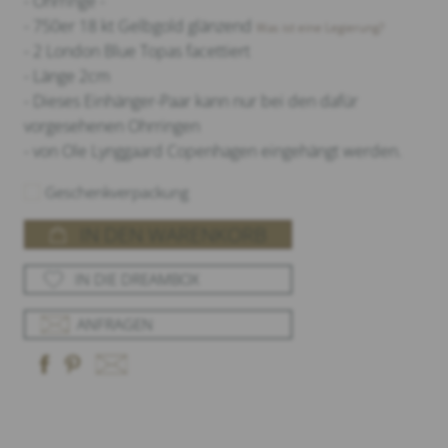
- Ohrringe -
- 750er 18 kt Gelbgold glänzend
Was ist eine Legierung?
- 2 London Blue Topas facettiert
- Länge 2cm
- Dieses Einhänger-Paar kann nur bei den dafür
vorgesehenen Ohrringen
- von Ole Lynggaard Copenhagen eingehängt werden.
Geschenkverpackung
IN DEN WARENKORB
IN DIE DREAMBOX
ANFRAGEN