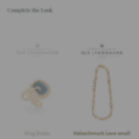
Complete the Look
Ring Snake
Halsschmuck Love small