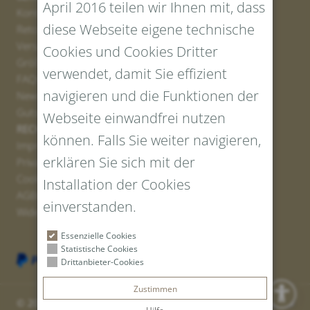
April 2016 teilen wir Ihnen mit, dass
Kontakt
diese Webseite eigene technische
Retourenportal
Versand
Cookies und Cookies Dritter
Größen und Längen
verwendet, damit Sie effizient
FAQs
navigieren und die Funktionen der
Newsletter Anmelden
Gutschein erstellen
Webseite einwandfrei nutzen
RECHTLICHES UND DATENSCHUTZ
können. Falls Sie weiter navigieren,
Impressum
erklären Sie sich mit der
Privacy Policy
Cookies
Installation der Cookies
AGBs
einverstanden.
Widerrufsrecht
Essenzielle Cookies
Statistische Cookies
Drittanbieter-Cookies
Zustimmen
© 2026 Tiroler Goldschmied GmbH | Vat ID: IT 00766010219