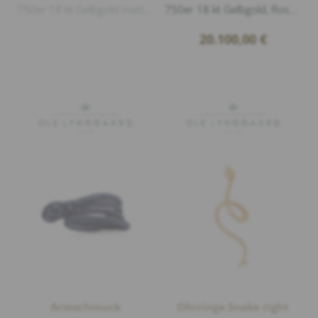
750er 18 kt Gelbgold matt, 6 Diamanten 0,04ct G/vs1 Brillantschliff, 1 London Blue Topas Cabouchon 12,00ct
750er 18 kt Gelbgold, Roségold glänzend, Länge 45cm
20.100,00
€
Armschmuck
Ohrringe Snake right