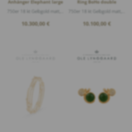
Anhänger Elephant large
Ring BoHo double
750er 18 kt Gelbgold matt, 24 Diamanten 0,11ct G/vs1 Brillantschliff, Länge 4cm
750er 18 kt Gelbgold matt, 1 Rutilquarz Cabouchon 11x15mm, 1 green Turmalin Cabouchon 6,7x14mm, 5 Diamanten 0,04ct G/vs1 Brillantschliff, do...
10.300,00
€
10.100,00
€