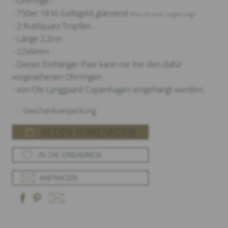
- Ohrringe -
- 750er 18 kt Gelbgold glänzend
Was ist eine Legierung?
- 2 Rutilquarz Tropfen
- Länge 2,2cm
- 22x6mm
- Dieses Einhänger-Paar kann nur bei den dafür
vorgesehenen Ohrringen
- von Ole Lynggaard Copenhagen eingehängt werden.
Geschenkverpackung
IN DEN WARENKORB
IN DIE DREAMBOX
ANFRAGEN