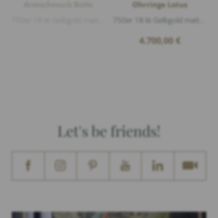
Armschmuck BoHo
Ohrringe Lotus
750er 18 kt Gelbgold matt, 3 Diamanten 0,03ct G/vs1 Brillantschliff, Länge 17,18cm Breite ca. 9mm
750er 18 kt Gelbgold matt und glänzend, 2 Rutilquarz Cabouchon Ø 6mm, 2 Serpentine Cabouchon Ø 9mm, 2 Diamanten 0,02ct G/vs1 Brillantschliff...
4.700,00
€
Let's be friends!