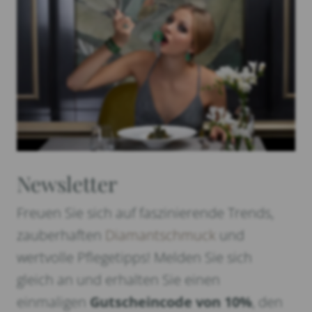
Newsletter
Freuen Sie sich auf faszinierende Trends,
zauberhaften
Diamantschmuck
und
wertvolle Pflegetipps! Melden Sie sich
gleich an und erhalten Sie einen
einmaligen
Gutscheincode von 10%
, den