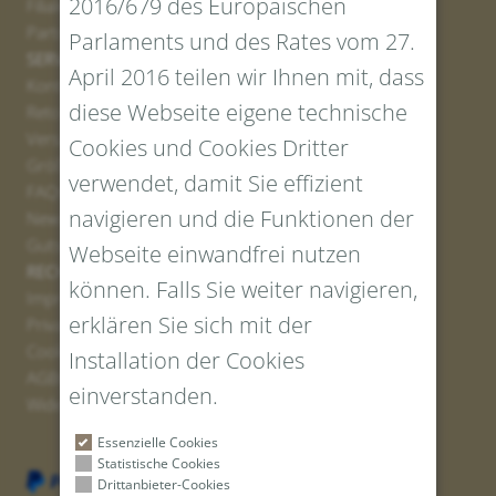
2016/679 des Europäischen
Filialen
Partner
Parlaments und des Rates vom 27.
SERVICE
April 2016 teilen wir Ihnen mit, dass
Kontakt
diese Webseite eigene technische
Retourenportal
Versand
Cookies und Cookies Dritter
Größen und Längen
verwendet, damit Sie effizient
FAQs
navigieren und die Funktionen der
Newsletter Anmelden
Gutschein erstellen
Webseite einwandfrei nutzen
RECHTLICHES UND DATENSCHUTZ
können. Falls Sie weiter navigieren,
Impressum
erklären Sie sich mit der
Privacy Policy
Cookies
Installation der Cookies
AGBs
einverstanden.
Widerrufsrecht
Essenzielle Cookies
Statistische Cookies
Drittanbieter-Cookies