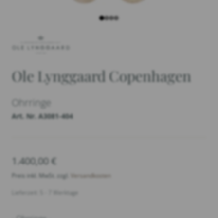
Ole Lynggaard Copenhagen
Ohrringe
Art. Nr. A3081-404
1.400,00
€
Preis inkl. MwSt. zzgl.
Versandkosten
Lieferzeit: 5 - 7 Werktage