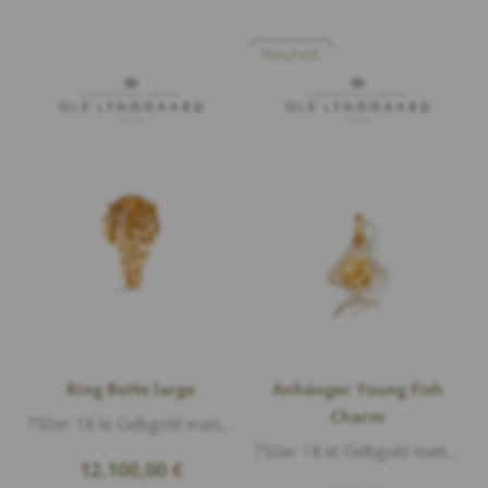
Neuheit
Ring BoHo large
Anhänger Young Fish
Charm
750er 18 kt Gelbgold matt, 8 Diamanten 0,06ct G/vs1 Brillantschliff, 1 Rutilquarz Cabouchon 18x18mm, Höhe 1,3cm
750er 18 kt Gelbgold matt und glänzend, 1 Rutilquarz Cabouchon, 62 Diamanten 0,32ct G/vs1 Brillantschliff
12.100,00
€