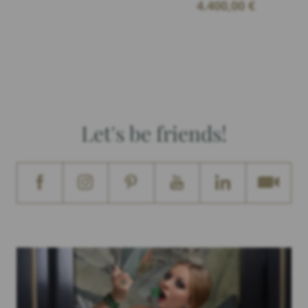
4.400,00
€
Let's be friends!