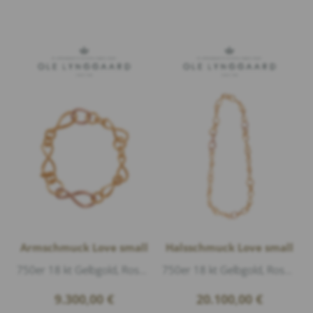
Armschmuck Love small
Halsschmuck Love small
750er 18 kt Gelbgold, Roségold matt, Länge 18cm
750er 18 kt Gelbgold, Roségold glänzend, Länge 45cm
9.300,00
€
20.100,00
€