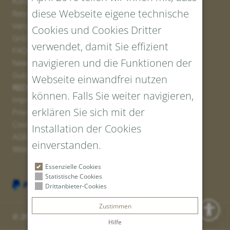
Kontakt
diese Webseite eigene technische
Retourenportal
Versand
Cookies und Cookies Dritter
Größen und Längen
verwendet, damit Sie effizient
FAQs
navigieren und die Funktionen der
Newsletter Anmelden
Gutschein erstellen
Webseite einwandfrei nutzen
RECHTLICHES UND DATENSCHUTZ
können. Falls Sie weiter navigieren,
Impressum
erklären Sie sich mit der
Privacy Policy
Cookies
Installation der Cookies
AGBs
einverstanden.
Widerrufsrecht
Essenzielle Cookies
Statistische Cookies
Drittanbieter-Cookies
Zustimmen
© 2026 Tiroler Goldschmied GmbH | Vat ID: IT 00766010219
Hilfe