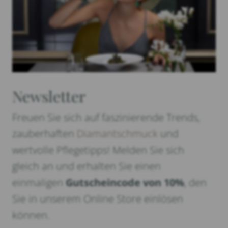
Newsletter
Freuen Sie sich auf faszinierende Trends,
zauberhaften
Diamantschmuck
und
wertvolle Pflegetipps! Melden Sie sich
gleich an und erhalten Sie einen
einmaligen
Gutscheincode von 10%
, den
Sie in unserem Online Store einlösen
können.