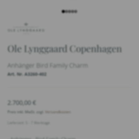
Ole Lynggaard Copenhagen
Anhänger Bird Family Charm
Art. Nr. A3260-402
2.700,00
€
Preis inkl. MwSt. zzgl.
Versandkosten
Lieferzeit: 5 - 7 Werktage