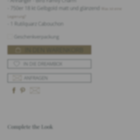
- Anhänger - Bird Family Charm
- 750er 18 kt Gelbgold matt und glänzend
Was ist eine
Legierung?
- 1 Rutilquarz Cabouchon
Geschenkverpackung
IN DEN WARENKORB
IN DIE DREAMBOX
ANFRAGEN
Complete the Look