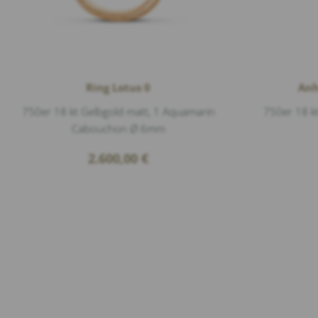
Ring Lotus 0
Anh
750er 18 kt Gelbgold matt, 1 Aquamarin
750er 18 k
Cabouchon Ø 6mm
2.600,00
€