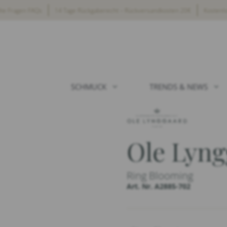
lte Fragen FAQs
14 Tage Rückgaberecht – Rückversandkosten 20€
Kostenl
SCHMUCK
TRENDS & NEWS
Ole Lyn
Ring Blooming
Art. Nr. A2885-702