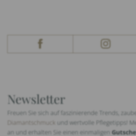
Newsletter
Freuen Sie sich auf faszinierende Trends, zaub
Diamantschmuck
und wertvolle Pflegetipps! Me
an und erhalten Sie einen einmaligen
Gutsche