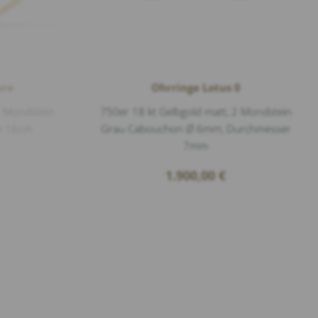
ure
Ohrringe Lotus 0
2 Mondstein
750er 18 kt Gelbgold matt, 2 Mondstein
e 16cm
Grau Cabouchon Ø 6mm, Durchmesser
7mm
1.900,00
€