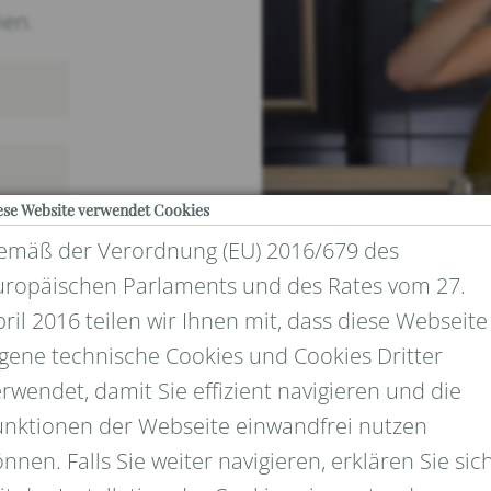
nen.
ese Website verwendet Cookies
emäß der Verordnung (EU) 2016/679 des
uropäischen Parlaments und des Rates vom 27.
ril 2016 teilen wir Ihnen mit, dass diese Webseite
igene technische Cookies und Cookies Dritter
rwendet, damit Sie effizient navigieren und die
UND DATENSCHUTZ
unktionen der Webseite einwandfrei nutzen
nnen. Falls Sie weiter navigieren, erklären Sie sic