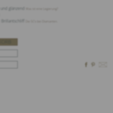
t und glänzend
Was ist eine Legierung?
Brillantschliff
Die 5C‘s bei Diamanten.
KORB