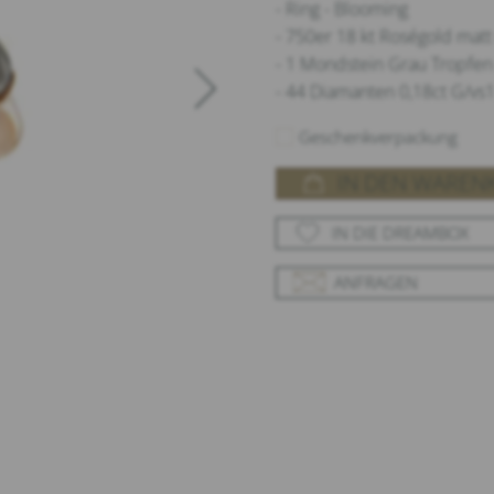
- Ring - Blooming
- 750er 18 kt Roségold mat
- 1 Mondstein Grau Tropfen
- 44 Diamanten 0,18ct G/vs1 
Geschenkverpackung
IN DEN WAREN
IN DIE DREAMBOX
ANFRAGEN