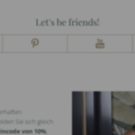
Let's be friends!
erhaften
lden Sie sich gleich
incode von 10%
,