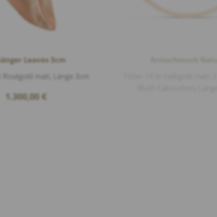
änger Leaves 3cm
Armschmuck Nat
t Roségold matt, Länge 3cm
750er 18 kt Gelbgold matt, 
Blush Cabouchon, Läng
1.300,00
€