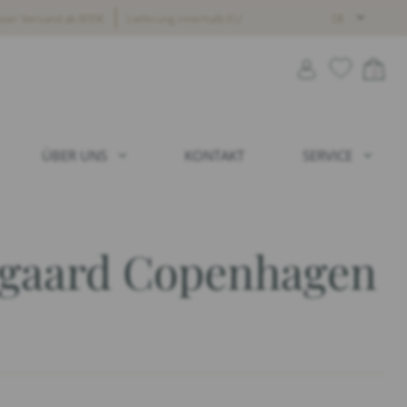
oser Versand ab 800€
Lieferung innerhalb EU
DE
0
ÜBER UNS
KONTAKT
SERVICE
ggaard Copenhagen