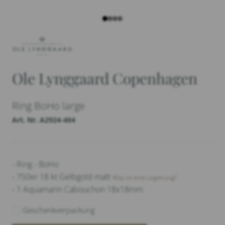
Ole Lynggaard Copenhagen
Ring BoHo large
Art. Nr. A2924-404
- Ring - BoHo
- 750er 18 kt Gelbgold matt
Was ist eine Legierung?
- 1 Aquamarin Cabouchon 18x18mm
Geschenkverpackung