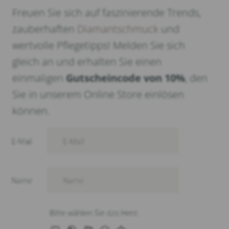
Freuen Sie sich auf faszinierende Trends,
zauberhaften
Diamantschmuck
und
wertvolle Pflegetipps! Melden Sie sich
gleich an und erhalten Sie einen
einmaligen
Gutscheincode von 10%
, den
Sie in unserem Online Store einlösen
können.