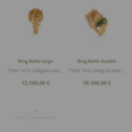
Ring BoHo large
Ring BoHo double
750er 18 kt Gelbgold matt, 8 Diamanten 0,06ct G/vs1 Brillantschliff, 1 Rutilquarz Cabouchon 18x18mm, Höhe 1,3cm
750er 18 kt Gelbgold matt, 1 Rutilquarz Cabouchon 11x15mm, 1 green Turmalin Cabouchon 6,7x14mm, 5 Diamanten 0,04ct G/vs1 Brillantschliff, do...
12.100,00
€
10.100,00
€