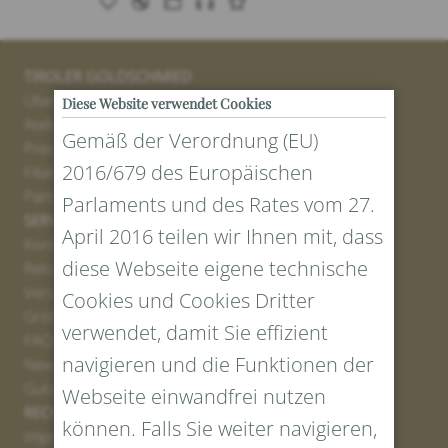
TIROLER GOLDSCHMIED
Über uns
Diese Website verwendet Cookies
Atelier
Gemäß der Verordnung (EU)
Presse
2016/679 des Europäischen
Filialen
Partner
Parlaments und des Rates vom 27.
SERVICE
April 2016 teilen wir Ihnen mit, dass
Kontakt
diese Webseite eigene technische
Retourenportal
Versand
Cookies und Cookies Dritter
Größen und Längen
verwendet, damit Sie effizient
FAQs
navigieren und die Funktionen der
Newsletter Anmelden
Gutschein erstellen
Webseite einwandfrei nutzen
RECHTLICHES UND DATENSCHUTZ
können. Falls Sie weiter navigieren,
Impressum