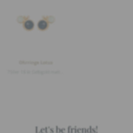
Ohrringe Lotus
750er 18 kt Gelbgold matt und glänzend, 2 London Blue Topas Cabouchon Ø 9mm, 2 Opal Cabouchon Ø 6mm, 2 Diamanten 0,02ct G/vs1 Brillantschlif...
Let's be friends!