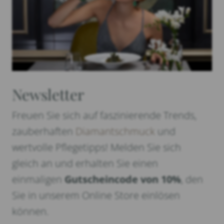
Newsletter
Freuen Sie sich auf faszinierende Trends,
zauberhaften
Diamantschmuck
und
wertvolle Pflegetipps! Melden Sie sich
gleich an und erhalten Sie einen
einmaligen
Gutscheincode von 10%
, den
Sie in unserem Online Store einlösen
können.