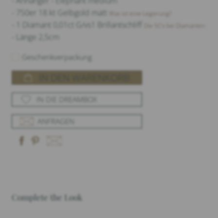
- Anhänger - Elephant medium
- 750er 18 kt Gelbgold matt
Was ist eine Legierung?
- 1 Diamant 0,01ct G/vs1 Brillantschliff
Die 5C‘s bei Diamanten.
- Länge 2,5cm
Geschenkverpackung
IN DEN WARENKORB
IN DIE DREAMBOX
ANFRAGEN
Complete the Look