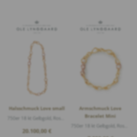
Halsschmuck Love small
Armschmuck Love
Bracelet Mini
750er 18 kt Gelbgold, Roségold glänzend, Länge 45cm
750er 18 kt Gelbgold, Roségold matt, Länge 18cm
20.100,00
€