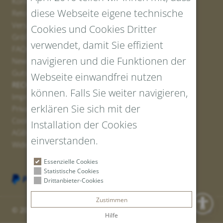
Kontakt
diese Webseite eigene technische
Retourenportal
Versand
Cookies und Cookies Dritter
Größen und Längen
verwendet, damit Sie effizient
FAQs
navigieren und die Funktionen der
Newsletter Anmelden
Gutschein erstellen
Webseite einwandfrei nutzen
RECHTLICHES UND DATENSCHUTZ
können. Falls Sie weiter navigieren,
Impressum
erklären Sie sich mit der
Privacy Policy
Cookies
Installation der Cookies
AGBs
einverstanden.
Widerrufsrecht
Essenzielle Cookies
Statistische Cookies
Drittanbieter-Cookies
Zustimmen
© 2026 Tiroler Goldschmied GmbH | Vat ID: IT 00766010219
Hilfe