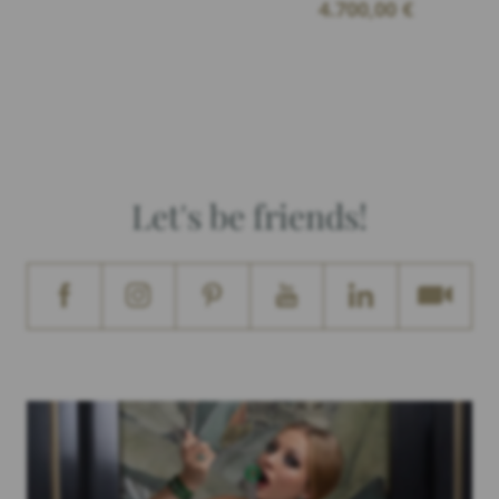
4.700,00
€
Let's be friends!