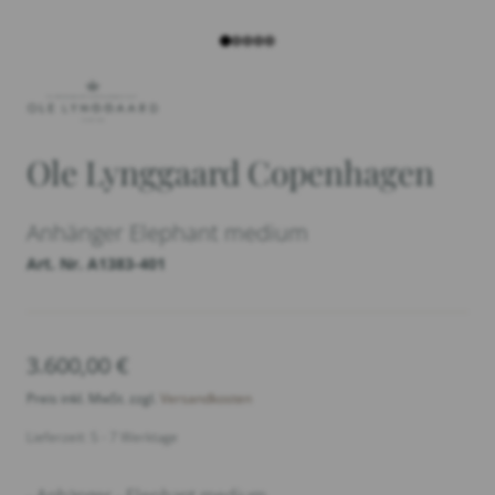
Ole Lynggaard Copenhagen
Anhänger Elephant medium
Art. Nr. A1383-401
3.600,00
€
Preis inkl. MwSt. zzgl.
Versandkosten
Lieferzeit: 5 - 7 Werktage