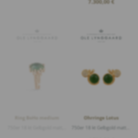
7.300,00
€
Ring BoHo medium
Ohrringe Lotus
750er 18 kt Gelbgold matt, 1 Turmalin Cabouchon 15x11mm, 5 Diamanten 0,04ct G/vs1 Brillantschliff
750er 18 kt Gelbgold matt und glänzend, 2 Rutilquarz Cabouchon Ø 6mm, 2 Serpentine Cabouchon Ø 9mm, 2 Diamanten 0,02ct G/vs1 Brillantschliff...