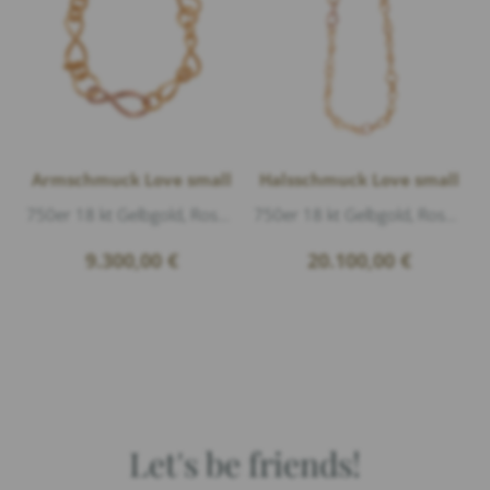
Armschmuck Love small
Halsschmuck Love small
750er 18 kt Gelbgold, Roségold matt, Länge 18cm
750er 18 kt Gelbgold, Roségold glänzend, Länge 45cm
9.300,00
€
20.100,00
€
Let's be friends!