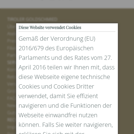
TIROLER GOLDSCHMIED
Über uns
Diese Website verwendet Cookies
Atelier
Gemäß der Verordnung (EU)
Presse
2016/679 des Europäischen
Filialen
Partner
Parlaments und des Rates vom 27.
SERVICE
April 2016 teilen wir Ihnen mit, dass
Kontakt
diese Webseite eigene technische
Retourenportal
Versand
Cookies und Cookies Dritter
Größen und Längen
verwendet, damit Sie effizient
FAQs
navigieren und die Funktionen der
Newsletter Anmelden
Gutschein erstellen
Webseite einwandfrei nutzen
RECHTLICHES UND DATENSCHUTZ
können. Falls Sie weiter navigieren,
Impressum
Privacy Policy