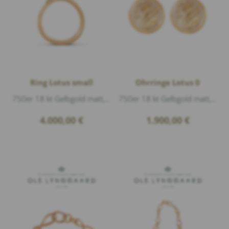
Ring Lotus small
Ohrringe Lotus 0
750er 18 kt Gelbgold matt, 26 Diamanten 0,19ct G/vs1 Brillantschliff
750er 18 kt Gelbgold matt, 2 Rutilquarz Cabouchon Ø 6mm, Durchmesser 7mm
4.000,00
€
1.900,00
€