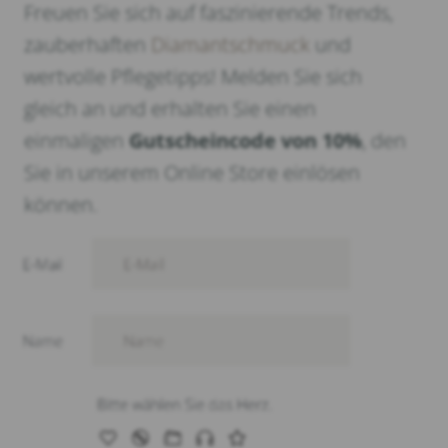
Freuen Sie sich auf faszinierende Trends,
zauberhaften
Diamantschmuck
und
wertvolle Pflegetipps! Melden Sie sich
gleich an und erhalten Sie einen
einmaligen
Gutscheincode von 10%
, den
Sie in unserem Online Store einlösen
können.