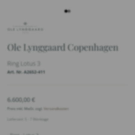
Ole Lynggaard Copenhagen
Ring Lotus 3
Art. Nr. A2652-411
6.600,00
€
Preis inkl. MwSt. zzgl.
Versandkosten
Lieferzeit: 5 - 7 Werktage