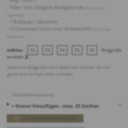
- Ring - Lotus 3
- 750er 18 kt Gelbgold, Roségold matt
Was ist eine
Legierung?
- 1 Rutilquarz Cabouchon
- 13 Diamanten 0,05ct G/vs1 Brillantschliff
Die 5C‘s bei
Diamanten.
wählen
52
53
54
55
56
Ringgröße
ermitteln
Sollte Ihre Ringgröße nicht dabei sein, können Sie uns
gerne eine
Anfrage
dafür schicken.
Geschenkverpackung
+ Gravur hinzufügen - max. 25 Zeichen
IN DEN WARENKORB