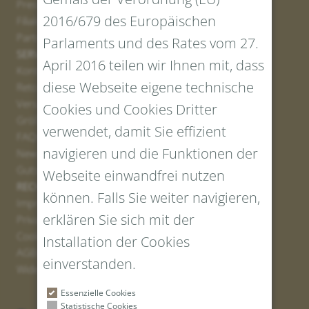
Presse
2016/679 des Europäischen
Filialen
Partner
Parlaments und des Rates vom 27.
SERVICE
April 2016 teilen wir Ihnen mit, dass
Kontakt
diese Webseite eigene technische
Retourenportal
Versand
Cookies und Cookies Dritter
Größen und Längen
verwendet, damit Sie effizient
FAQs
navigieren und die Funktionen der
Newsletter Anmelden
Gutschein erstellen
Webseite einwandfrei nutzen
RECHTLICHES UND DATENSCHUTZ
können. Falls Sie weiter navigieren,
Impressum
erklären Sie sich mit der
Privacy Policy
Cookies
Installation der Cookies
AGBs
einverstanden.
Widerrufsrecht
Essenzielle Cookies
Statistische Cookies