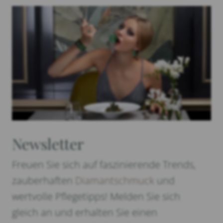
Newsletter
Freuen Sie sich auf faszinierende Trends,
zauberhaften
Diamantschmuck
und
wertvolle Pflegetipps! Melden Sie sich
gleich an und erhalten Sie einen