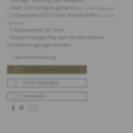
- Ohrringe - Shooting Stars Pendants
- 750er 18 kt Gelbgold glänzend
Was ist eine Legierung?
- 12 Diamanten 0,07ct G/vs1 Brillantschliff
Die 5C‘s bei
Diamanten.
- 2 Südsee-Perlen Ø 13mm
- Dieses Einhänger-Paar kann mit allen kleinen
Ohrsteckern getragen werden.
Geschenkverpackung
IN DEN WARENKORB
IN DIE DREAMBOX
ANFRAGEN