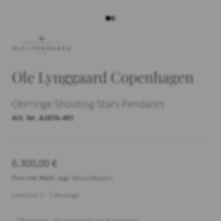
Ole Lynggaard Copenhagen
Ohrringe Shooting Stars Pendants
Art. Nr. A2876-401
6.300,00
€
Preis inkl. MwSt. zzgl.
Versandkosten
Lieferzeit: 5 - 7 Werktage