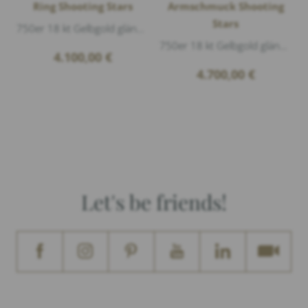
Ring Shooting Stars
Armschmuck Shooting
Stars
750er 18 kt Gelbgold glänzend, 30 Diamanten 0,27ct G/vs1 Brillantschliff
750er 18 kt Gelbgold glänzend, 36 Diamanten 0,35ct G/vs1 Brillantschliff, Länge 17cm
4.100,00
€
4.700,00
€
Let's be friends!