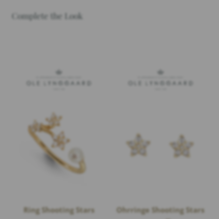
Complete the Look
Ring Shooting Stars
Ohrringe Shooting Stars