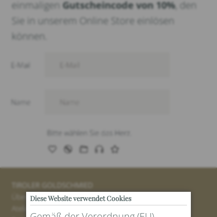
einmaligen
Gutscheincode von 10%
, den
Sie in unserem Online Store einlösen
können.
TIROLER GOLDSCHMIED
Über uns
Diese Website verwendet Cookies
Atelier
Gemäß der Verordnung (EU)