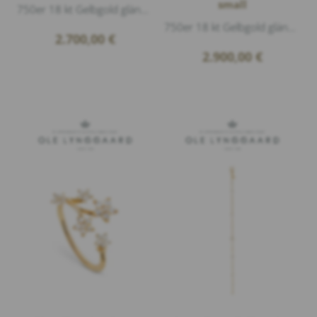
small
750er 18 kt Gelbgold glänzend, 1 Süßwasser Perle, 18 Diamanten 0,14ct G/vs1 Brillantschliff
750er 18 kt Gelbgold glänzend, 12 Diamanten 0,21ct G/vs1 Brillantschliff, Durchmesser 6 mm
2.700,00
€
2.900,00
€