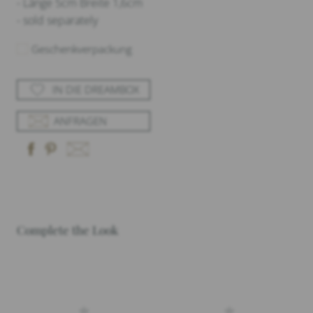
- Länge 5cm Breite 1,6cm
- sold separately
Geschenkverpackung
IN DIE DREAMBOX
ANFRAGEN
Complete the Look