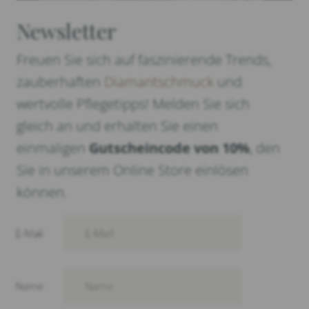
Newsletter
Freuen Sie sich auf faszinierende Trends,
zauberhaften
Diamantschmuck
und
wertvolle Pflegetipps! Melden Sie sich
gleich an und erhalten Sie einen
einmaligen
Gutscheincode von 10%
, den
Sie in unserem Online Store einlösen
können.