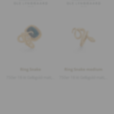
Ring Snake
Ring Snake medium
750er 18 kt Gelbgold matt, 6 Diamanten 0,04ct G/vs1 Brillantschliff, 1 London Blue Topas Cabouchon 12,00ct
750er 18 kt Gelbgold matt, 4 Diamanten 0,02ct G/vs1 Brillantschliff