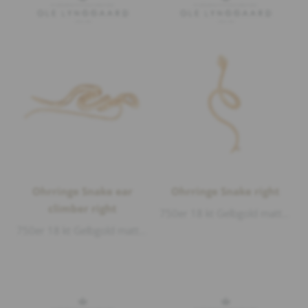
Ohrringe Snake ear
Ohrringe Snake right
climber right
750er 18 kt Gelbgold matt und glänzend, 5 Diamanten 0,026ct G/vs1 Brillantschliff, Länge 5cm Breite 1,6cm, sold separately
750er 18 kt Gelbgold matt und glänzend, 4 Diamanten 0,01ct G/vs1 Brillantschliff, sold separately