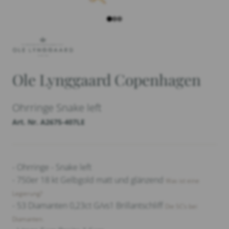
Ole Lynggaard Copenhagen
Ohrringe Snake left
Art. Nr. A2675-407LE
- Ohrringe - Snake left
- 750er 18 kt Gelbgold matt und glänzend
Was ist eine
Legierung?
- 53 Diamanten 0,23ct G/vs1 Brillantschliff
Die 5C‘s bei
Diamanten.