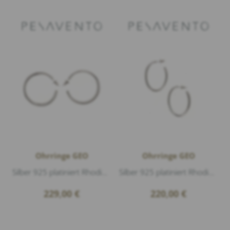
Ohrringe GEO
Ohrringe GEO
Silber 925 platiniert Rhodium matt, Durchmesser 38 mm
Silber 925 platiniert Rhodium matt, Breite 40mm
229,00
€
220,00
€