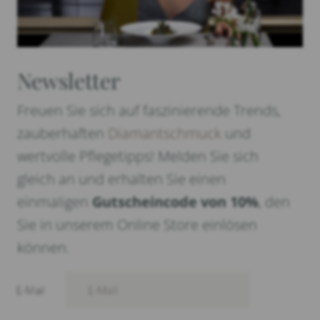
Newsletter
Freuen Sie sich auf faszinierende Trends,
zauberhaften
Diamantschmuck
und
wertvolle Pflegetipps! Melden Sie sich
gleich an und erhalten Sie einen
einmaligen
Gutscheincode von 10%
, den
Sie in unserem Online Store einlösen
können.