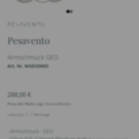
Pesavento
Armschmuck GEO
Art. Nr. WGEOD003
288,00
€
Preis inkl. MwSt. zzgl.
Versandkosten
Lieferzeit: 5 - 7 Werktage
- Armschmuck - GEO