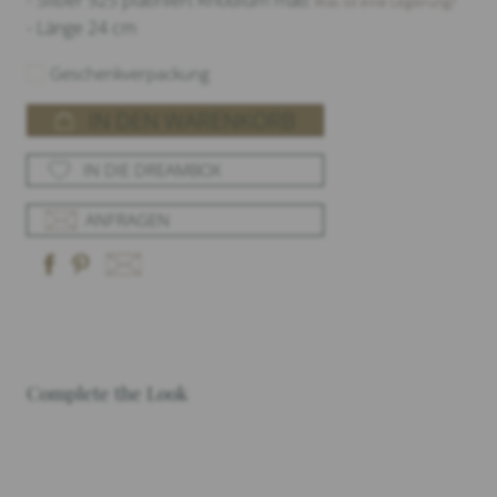
- Silber 925 platiniert Rhodium matt
Was ist eine Legierung?
- Länge 24 cm
Geschenkverpackung
IN DEN WARENKORB
IN DIE DREAMBOX
ANFRAGEN
Complete the Look