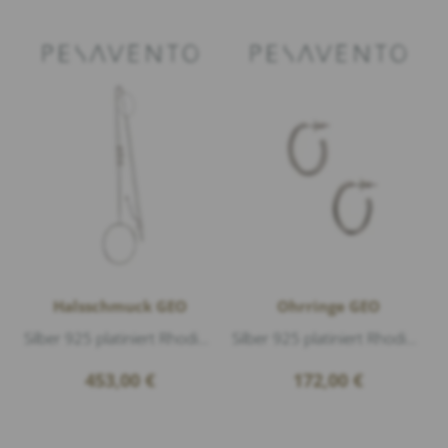
Halsschmuck GEO
Ohrringe GEO
Silber 925 platiniert Rhodium matt, Länge 95cm
Silber 925 platiniert Rhodium matt, Länge 2,5 cm
453,00
€
172,00
€