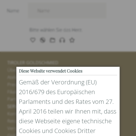
TIROLER GOLDSCHMIED
Über uns
Diese Website verwendet Cookies
Atelier
Gemäß der Verordnung (EU)
Presse
2016/679 des Europäischen
Filialen
Partner
Parlaments und des Rates vom 27.
SERVICE
April 2016 teilen wir Ihnen mit, dass
Kontakt
diese Webseite eigene technische
Retourenportal
Versand
Cookies und Cookies Dritter
Größen und Längen