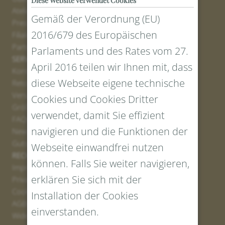
Diese Website verwendet Cookies
Atelier
Gemäß der Verordnung (EU)
Presse
2016/679 des Europäischen
Filialen
Partner
Parlaments und des Rates vom 27.
SERVICE
April 2016 teilen wir Ihnen mit, dass
Kontakt
diese Webseite eigene technische
Retourenportal
Versand
Cookies und Cookies Dritter
Größen und Längen
verwendet, damit Sie effizient
FAQs
navigieren und die Funktionen der
Newsletter Anmelden
Gutschein erstellen
Webseite einwandfrei nutzen
RECHTLICHES UND DATENSCHUTZ
können. Falls Sie weiter navigieren,
Impressum
erklären Sie sich mit der
Privacy Policy
Cookies
Installation der Cookies
AGBs
einverstanden.
Widerrufsrecht