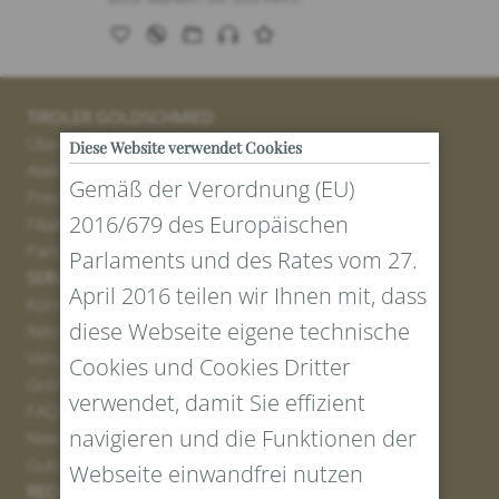
TIROLER GOLDSCHMIED
Über uns
Diese Website verwendet Cookies
Atelier
Gemäß der Verordnung (EU)
Presse
2016/679 des Europäischen
Filialen
Partner
Parlaments und des Rates vom 27.
SERVICE
April 2016 teilen wir Ihnen mit, dass
Kontakt
diese Webseite eigene technische
Retourenportal
Versand
Cookies und Cookies Dritter
Größen und Längen
verwendet, damit Sie effizient
FAQs
navigieren und die Funktionen der
Newsletter Anmelden
Gutschein erstellen
Webseite einwandfrei nutzen
RECHTLICHES UND DATENSCHUTZ