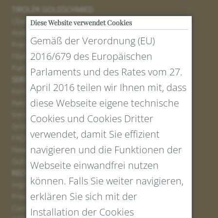
TIROLER GOLDSCHMIED
Über uns
Diese Website verwendet Cookies
Atelier
Gemäß der Verordnung (EU)
Presse
2016/679 des Europäischen
Filialen
Partner
Parlaments und des Rates vom 27.
SERVICE
April 2016 teilen wir Ihnen mit, dass
Kontakt
diese Webseite eigene technische
Retourenportal
Versand
Cookies und Cookies Dritter
Größen und Längen
verwendet, damit Sie effizient
FAQs
navigieren und die Funktionen der
Newsletter Anmelden
Gutschein erstellen
Webseite einwandfrei nutzen
RECHTLICHES UND DATENSCHUTZ
können. Falls Sie weiter navigieren,
Impressum
erklären Sie sich mit der
Privacy Policy
Cookies
Installation der Cookies