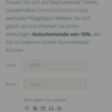
Freuen Sie sich auf faszinierende Trends,
zauberhaften
Diamantschmuck
und
wertvolle Pflegetipps! Melden Sie sich
gleich an und erhalten Sie einen
einmaligen
Gutscheincode von 10%
, den
Sie in unserem Online Store einlösen
können.