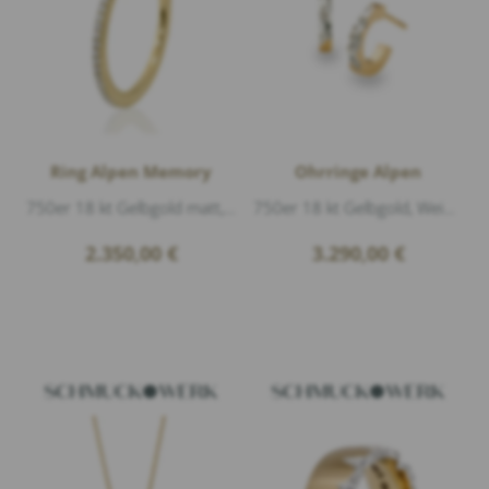
Ring Alpen Memory
Ohrringe Alpen
750er 18 kt Gelbgold matt, 54 Diamanten 0,27ct G/vs1 Brillantschliff, Breite 1,3mm, Passt zu GT275 oder GT385
750er 18 kt Gelbgold, Weißgold matt und glänzend, 12 Diamanten 0,06ct G/vs1 Brillantschliff, Breite 2mm Durchmesser 8mm
2.350,00
€
3.290,00
€