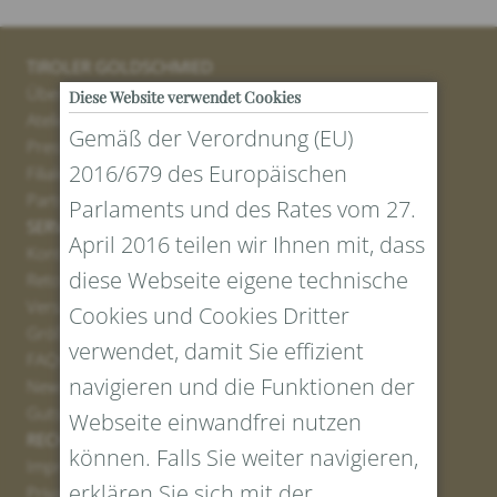
TIROLER GOLDSCHMIED
Über uns
Diese Website verwendet Cookies
Atelier
Gemäß der Verordnung (EU)
Presse
2016/679 des Europäischen
Filialen
Partner
Parlaments und des Rates vom 27.
SERVICE
April 2016 teilen wir Ihnen mit, dass
Kontakt
diese Webseite eigene technische
Retourenportal
Versand
Cookies und Cookies Dritter
Größen und Längen
verwendet, damit Sie effizient
FAQs
navigieren und die Funktionen der
Newsletter Anmelden
Gutschein erstellen
Webseite einwandfrei nutzen
RECHTLICHES UND DATENSCHUTZ
können. Falls Sie weiter navigieren,
Impressum
erklären Sie sich mit der
Privacy Policy