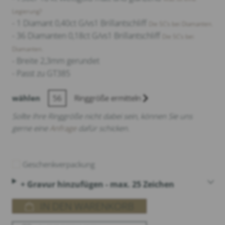
Legierung?
- 1 Diamant 0,40ct G/vs1 Brillantschliff
Die 5C‘s bei Diamanten.
- 36 Diamanten 0,18ct G/vs1 Brillantschliff
Die 5C‘s bei
Diamanten.
- Breite 2,3mm gerundet
- Passt zu GT385
wählen
56
Ringgröße ermitteln
Sollte Ihre Ringgröße nicht dabei sein, können Sie uns
gerne eine
Anfrage
dafür schicken.
Geschenkverpackung
+ Gravur hinzufügen - max. 25 Zeichen
IN DEN WARENKORB