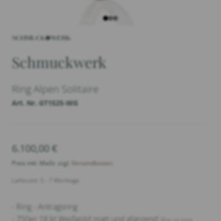
Schmuckwerk
Ring Alpen Solitaire
Art. Nr. GT1525-WG
6.100,00
€
Preis inkl. MwSt. zzgl.
Versandkosten
Lieferzeit: 5 - 7 Werktage
- Ring - Antragsring
- 750er 18 kt Weißgold matt und glänzend
Was ist eine