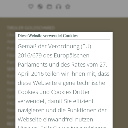
TIROLER GOLDSCHMIED
Über uns
Diese Website verwendet Cookies
Atelier
Gemäß der Verordnung (EU)
Presse
2016/679 des Europäischen
Filialen
Partner
Parlaments und des Rates vom 27.
SERVICE
April 2016 teilen wir Ihnen mit, dass
Kontakt
diese Webseite eigene technische
Retourenportal
Versand
Cookies und Cookies Dritter
Größen und Längen
verwendet, damit Sie effizient
FAQs
navigieren und die Funktionen der
Newsletter Anmelden
Gutschein erstellen
Webseite einwandfrei nutzen
RECHTLICHES UND DATENSCHUTZ