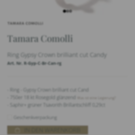
Tamara Comolli
Ring Gypsy Crown brilliant cut Candy
Art. Nr. R-Gyp-C-Br-Can-rg
- Ring - Gypsy Crown brilliant cut Cand
- 750er 18 kt Rosegold glänzend
Was ist eine Legierung?
- Saphir+ grüner Tsavorith Brillantschliff 0,29ct
Geschenkverpackung
IN DEN WARENKORB