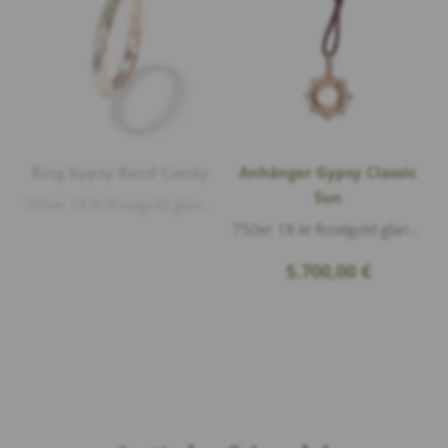
Ring Gypsy Band Candy
Anhänger Gypsy Classic
Sun
750er 18 kt Roségold glänzend, Saphir Brillantschliff 0,19ct, Diamanten 0,05ct G/si1 Brillantschliff
750er 18 kt Roségold glänzend, Diamanten 0,52ct G/si1 Brillantschliff, Länge 35mm Breite 25mm
5.700,00
€