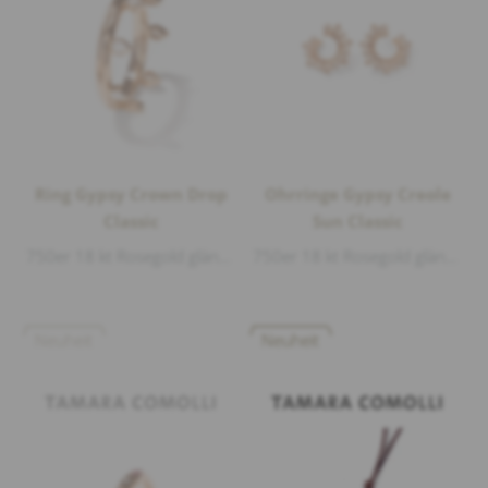
Ring Gypsy Crown Drop
Ohrringe Gypsy Creole
Classic
Sun Classic
750er 18 kt Rosegold glänzend, 7 Diamanten 0,39ct G/si1 Tropfen
750er 18 kt Rosegold glänzend, Diamanten 0,88ct G/si1 Brillantschliff
Neuheit
Neuheit