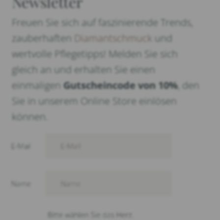
Newsletter
Freuen Sie sich auf faszinierende Trends,
zauberhaften
Diamantschmuck
und
wertvolle Pflegetipps! Melden Sie sich
gleich an und erhalten Sie einen
einmaligen
Gutscheincode von 10%
, den
Sie in unserem Online Store einlösen
können.