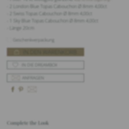
- 2 London Blue Topas Cabouchon Ø 8mm 4,00ct
- 2 Swiss Topas Cabouchon Ø 8mm 4,00ct
- 1 Sky Blue Topas Cabouchon Ø 8mm 4,00ct
- Länge 20cm
Geschenkverpackung
IN DEN WARENKORB
IN DIE DREAMBOX
ANFRAGEN
Complete the Look