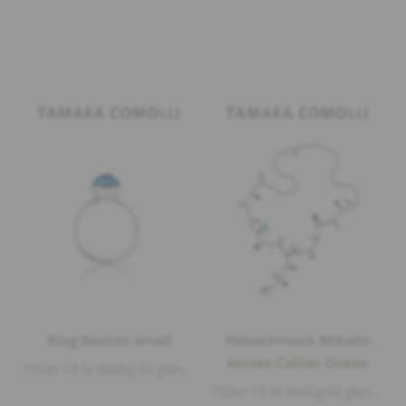
Ring Bouton small
Halsschmuck Mikado
kurzes Collier Ocean
750er 18 kt Weißgold glänzend, 1 London Blue Topas Cabouchon Ø 8mm 2,50ct
750er 18 kt Weißgold glänzend, 1 Sky Blue Topas Cabouchon 4,00ct, 5 London Blue Topas Cabouchon 8,80ct, Diamanten 0,75ct G/si1 Brillantschli...