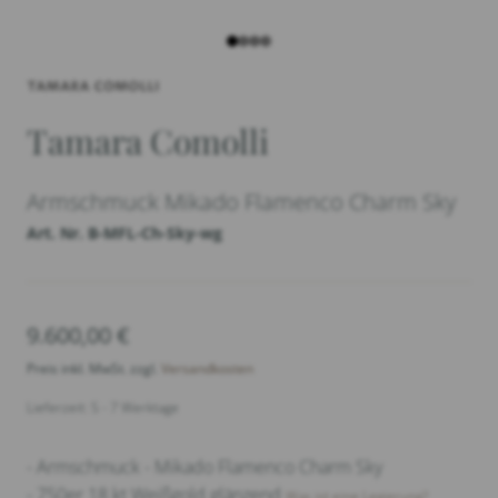
Tamara Comolli
Armschmuck Mikado Flamenco Charm Sky
Art. Nr. B-MFL-Ch-Sky-wg
9.600,00
€
Preis inkl. MwSt. zzgl.
Versandkosten
Lieferzeit: 5 - 7 Werktage
- Armschmuck - Mikado Flamenco Charm Sky
- 750er 18 kt Weißgold glänzend
Was ist eine Legierung?