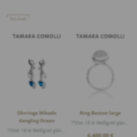
Neuheit
Ohrringe Mikado
Ring Bouton large
dangling Ocean
750er 18 kt Weißgold glänzend, Diamanten 0,75ct G/vs1 Brillantschliff
750er 18 kt Weißgold glänzend, 2 Mondstein Weiß Cabouchon 1,6ct, 2 Swiss Topas Cabouchon 8ct, Länge 40mm
6.400,00
€