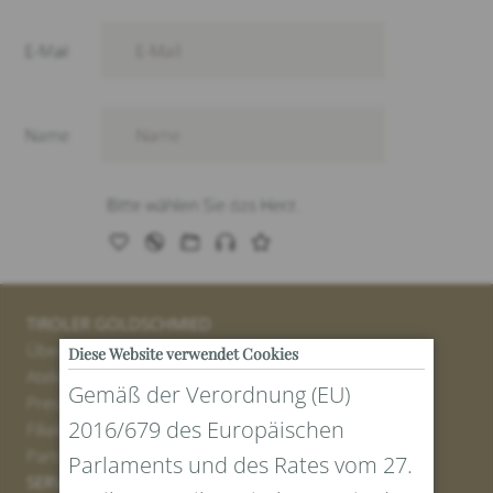
TIROLER GOLDSCHMIED
Über uns
Diese Website verwendet Cookies
Atelier
Gemäß der Verordnung (EU)
Presse
2016/679 des Europäischen
Filialen
Partner
Parlaments und des Rates vom 27.
SERVICE