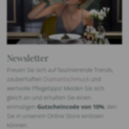
Newsletter
Freuen Sie sich auf faszinierende Trends,
zauberhaften
Diamantschmuck
und
wertvolle Pflegetipps! Melden Sie sich
gleich an und erhalten Sie einen
einmaligen
Gutscheincode von 10%
, den
Sie in unserem Online Store einlösen
können.