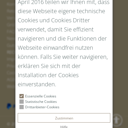
April 2016 teilen wir Ihnen mit, dass
Kontakt
diese Webseite eigene technische
Retourenportal
Versand
Cookies und Cookies Dritter
Größen und Längen
verwendet, damit Sie effizient
FAQs
navigieren und die Funktionen der
Newsletter Anmelden
Gutschein erstellen
Webseite einwandfrei nutzen
RECHTLICHES UND DATENSCHUTZ
können. Falls Sie weiter navigieren,
Impressum
erklären Sie sich mit der
Privacy Policy
Cookies
Installation der Cookies
AGBs
einverstanden.
Widerrufsrecht
Essenzielle Cookies
Statistische Cookies
Drittanbieter-Cookies
Zustimmen
© 2026 Tiroler Goldschmied GmbH | Vat ID: IT 00766010219
Hilfe