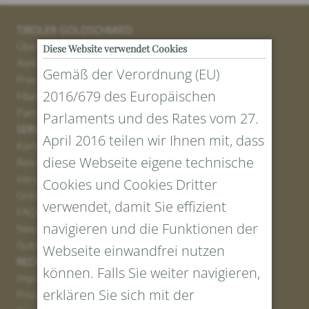
TIROLER GOLDSCHMIED
Über uns
Diese Website verwendet Cookies
Atelier
Gemäß der Verordnung (EU)
Presse
2016/679 des Europäischen
Filialen
Partner
Parlaments und des Rates vom 27.
SERVICE
April 2016 teilen wir Ihnen mit, dass
Kontakt
diese Webseite eigene technische
Retourenportal
Versand
Cookies und Cookies Dritter
Größen und Längen
verwendet, damit Sie effizient
FAQs
navigieren und die Funktionen der
Newsletter Anmelden
Gutschein erstellen
Webseite einwandfrei nutzen
RECHTLICHES UND DATENSCHUTZ
können. Falls Sie weiter navigieren,
Impressum
erklären Sie sich mit der
Privacy Policy