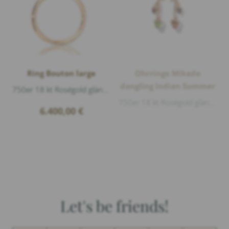
Ring Bouton large
Ohrringe Mikado
dangling Indian Summer
750er 18 kt Roségold glänzend, Diamanten 0,75ct f/vs1 Brillantschliff
750er 18 kt Roségold glänzend, 1 Peridot Cabouchon 3,8ct, 1 Citrin Cabouchon 0,9ct, 1 Citrin Cabouchon 3ct, 1 Rauchquarz Cabouchon 0,85ct, L...
6.400,00
€
Let's be friends!