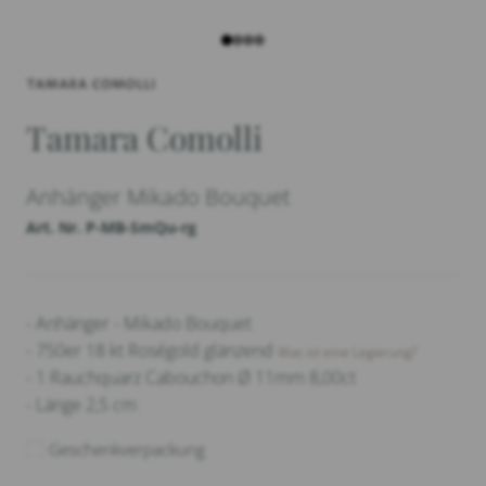
Tamara Comolli
Anhänger Mikado Bouquet
Art. Nr. P-MB-SmQu-rg
- Anhänger - Mikado Bouquet
- 750er 18 kt Roségold glänzend
Was ist eine Legierung?
- 1 Rauchquarz Cabouchon Ø 11mm 8,00ct
- Länge 2,5 cm
Geschenkverpackung