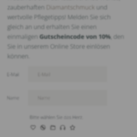
zauberhaften
Diamantschmuck
und
wertvolle Pflegetipps! Melden Sie sich
gleich an und erhalten Sie einen
einmaligen
Gutscheincode von 10%
, den
Sie in unserem Online Store einlösen
können.