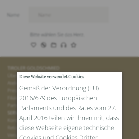
TIROLER GOLDSCHMIED
Über uns
Diese Website verwendet Cookies
Atelier
Gemäß der Verordnung (EU)
Presse
2016/679 des Europäischen
Filialen
Partner
Parlaments und des Rates vom 27.
SERVICE
April 2016 teilen wir Ihnen mit, dass
Kontakt
diese Webseite eigene technische
Retourenportal
Versand
Cookies und Cookies Dritter