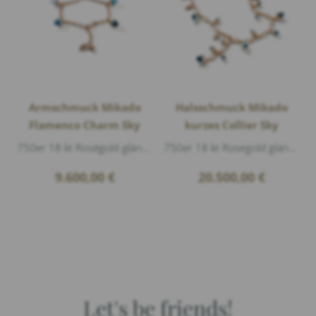
Armschmuck Mikado
Halsschmuck Mikado
Flamenco Charm Sky
kurzes Collier Sky
750er 18 kt Roségold glänzend, 1 Sky Blue Topas Cabouchon Ø 8mm 4,00ct, 2 Swiss Topas Cabouchon Ø 8mm 8,00ct, 2 London Blue Topas Cabouchon ...
750er 18 kt Rosegold glänzend, 2 Swiss Topas Acorn Ø 8mm 4,00ct, 1 London Blue Topas Acorn Ø 8mm 4,00ct, 1 Sky Blue Topas Acorn Ø 8mm 4,00ct...
9.600,00
€
20.500,00
€
Let's be friends!