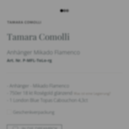
Tamara Comolli
Anhänger Mikado Flamenco
Art. Nr. P-MFL-ToLo-rg
- Anhänger - Mikado Flamenco
- 750er 18 kt Roségold glänzend
Was ist eine Legierung?
- 1 London Blue Topas Cabouchon 4,3ct
Geschenkverpackung
IN DIE DREAMBOX