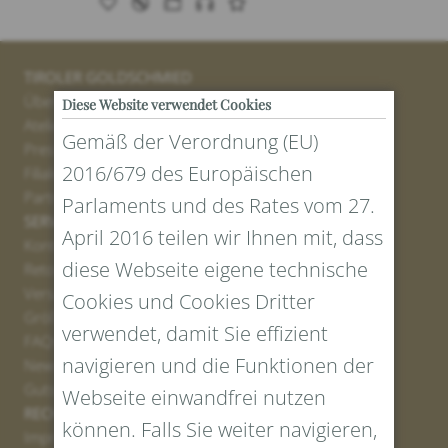
TIROLER GOLDSCHMIED
Über uns
Diese Website verwendet Cookies
Atelier
Gemäß der Verordnung (EU)
Presse
2016/679 des Europäischen
Filialen
Partner
Parlaments und des Rates vom 27.
SERVICE
April 2016 teilen wir Ihnen mit, dass
Kontakt
diese Webseite eigene technische
Retourenportal
Versand
Cookies und Cookies Dritter
Größen und Längen
verwendet, damit Sie effizient
FAQs
navigieren und die Funktionen der
Newsletter Anmelden
Gutschein erstellen
Webseite einwandfrei nutzen
RECHTLICHES UND DATENSCHUTZ
können. Falls Sie weiter navigieren,
Impressum