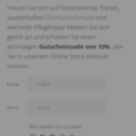
Freuen Sie sich auf faszinierende Trends,
zauberhaften
Diamantschmuck
und
wertvolle Pflegetipps! Melden Sie sich
gleich an und erhalten Sie einen
einmaligen
Gutscheincode von 10%
, den
Sie in unserem Online Store einlösen
können.