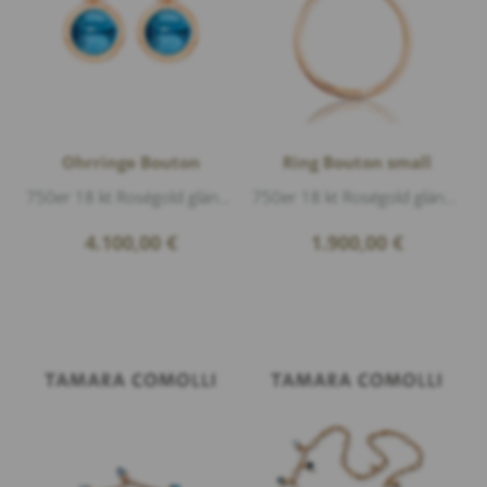
Ohrringe Bouton
Ring Bouton small
750er 18 kt Roségold glänzend, 2 Diamanten 0,20ct G/si1 Brillantschliff, 2 Swiss Topas Cabouchon 5,00ct, Länge 1,5cm
750er 18 kt Roségold glänzend, 1 Swiss Topas Cabouchon Ø 8mm 2,50ct
4.100,00
€
1.900,00
€