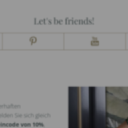
Let's be friends!
erhaften
lden Sie sich gleich
incode von 10%
,