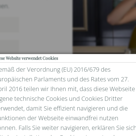
nen.
ese Website verwendet Cookies
emäß der Verordnung (EU) 2016/679 des
uropäischen Parlaments und des Rates vom 27.
ril 2016 teilen wir Ihnen mit, dass diese Webseite
igene technische Cookies und Cookies Dritter
rwendet, damit Sie effizient navigieren und die
UND DATENSCHUTZ
unktionen der Webseite einwandfrei nutzen
nnen. Falls Sie weiter navigieren, erklären Sie sic