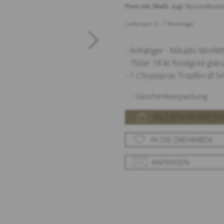
Preis inkl. MwSt. zzgl.
Versandkoste
Lieferzeit: 5 - 7 Werktage
- Anhänger - Mikado Mini
- 750er 18 kt Roségold glä
- 1 Chrysopras Tropfen Ø 5
Geschenkverpackung
IN DEN WAREN
IN DIE DREAMBOX
ANFRAGEN