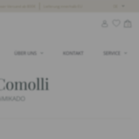
oser Versand ab 800€
Lieferung innerhalb EU
DE
0
ÜBER UNS
KONTAKT
SERVICE
Comolli
niMIKADO