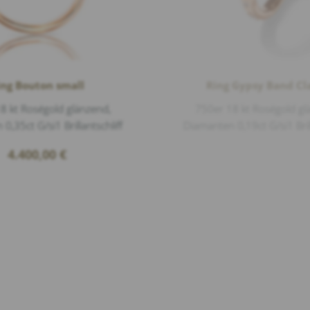
ing Bouton small
Ring Gypsy Band Cla
8 kt Roségold glänzend,
750er 18 kt Roségold gl
0,35ct G/si1 Brillantschliff
Diamanten 0,19ct G/si1 Brill
4.400,00
€