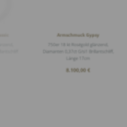
ssic
Armschmuck Gypsy
änzend,
750er 18 kt Roségold glänzend,
antschliff
Diamanten 0,37ct G/si1 Brillantschliff,
Länge 17cm
8.100,00
€