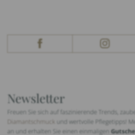
Newsletter
Freuen Sie sich auf faszinierende Trends, zaub
Diamantschmuck
und wertvolle Pflegetipps! Me
an und erhalten Sie einen einmaligen
Gutsche