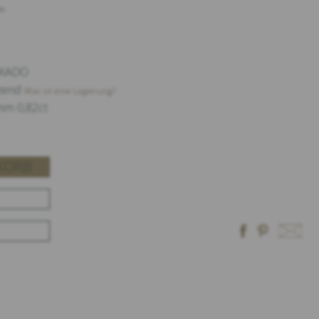
n
MIKADO
nzend
Was ist eine Legierung?
mm 0,82ct
KORB