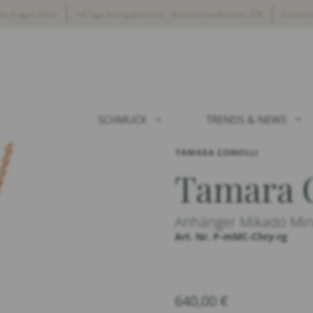
lte Fragen FAQs
14 Tage Rückgaberecht – Rückversandkosten 20€
Kostenl
SCHMUCK
TRENDS & NEWS
Tamara 
Anhänger Mikado Mi
Art. Nr. P-mMC-Chry-rg
640,00
€