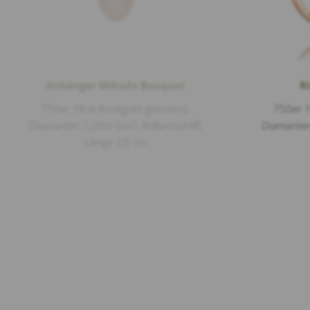
Anhänger Mikado Bouquet
R
750er 18 kt Roségold glänzend,
750er 1
Diamanten 1,20ct G/si1 Brillantschliff,
Diamanten 
Länge 2,5 cm