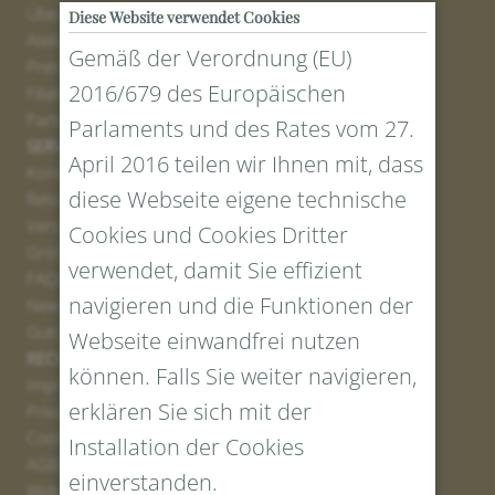
Über uns
Diese Website verwendet Cookies
Atelier
Gemäß der Verordnung (EU)
Presse
2016/679 des Europäischen
Filialen
Partner
Parlaments und des Rates vom 27.
SERVICE
April 2016 teilen wir Ihnen mit, dass
Kontakt
diese Webseite eigene technische
Retourenportal
Versand
Cookies und Cookies Dritter
Größen und Längen
verwendet, damit Sie effizient
FAQs
navigieren und die Funktionen der
Newsletter Anmelden
Gutschein erstellen
Webseite einwandfrei nutzen
RECHTLICHES UND DATENSCHUTZ
können. Falls Sie weiter navigieren,
Impressum
erklären Sie sich mit der
Privacy Policy
Cookies
Installation der Cookies
AGBs
einverstanden.
Widerrufsrecht