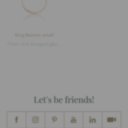
Ring Bouton small
750er 18 kt Roségold glänzend, 1 Peridot Cabouchon Ø 8mm 2,2ct
Let's be friends!