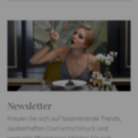
Newsletter
Freuen Sie sich auf faszinierende Trends,
zauberhaften
Diamantschmuck
und