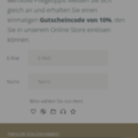
wertvolle Pflegetipps! Melden Sie sich
gleich an und erhalten Sie einen
einmaligen
Gutscheincode von 10%
, den
Sie in unserem Online Store einlösen
können.
TIROLER GOLDSCHMIED