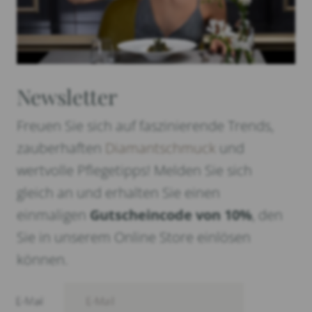
Newsletter
Freuen Sie sich auf faszinierende Trends,
zauberhaften
Diamantschmuck
und
wertvolle Pflegetipps! Melden Sie sich
gleich an und erhalten Sie einen
einmaligen
Gutscheincode von 10%
, den
Sie in unserem Online Store einlösen
können.