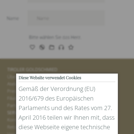
TIROLER GOLDSCHMIED
Über uns
Diese Website verwendet Cookies
Atelier
Gemäß der Verordnung (EU)
Presse
2016/679 des Europäischen
Filialen
Partner
Parlaments und des Rates vom 27.
SERVICE
April 2016 teilen wir Ihnen mit, dass
Kontakt
diese Webseite eigene technische
Retourenportal
Versand