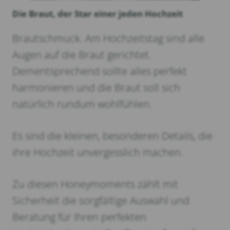
Die Braut, der Star einer jeden Hochzeit
Brautschmuck. Am Hochzeitstag sind alle
Augen auf die Braut gerichtet.
Dementsprechend sollte alles perfekt
harmonieren und die Braut soll sich
natürlich rundum wohlfühlen.
Es sind die kleinen, besonderen Details, die
ihre Hochzeit unvergesslich machen.
Zu diesen Honeymoments zählt mit
Sicherheit die sorgfältige Auswahl und
Beratung für Ihren perfekten