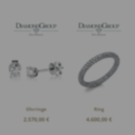
Ohrringe
Ring
2.570,00
€
4.600,00
€