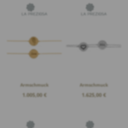
Armschmuck
Armschmuck
1.005,00
€
1.625,00
€