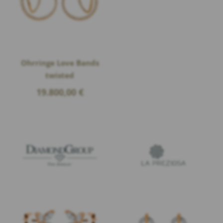
Ohrringe Love Bands
twisted
19.800,00
€