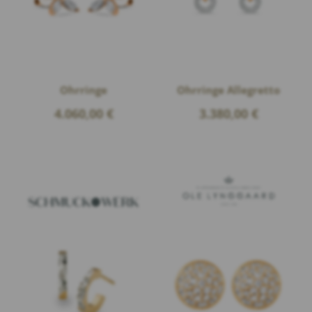
Ohrringe
Ohrringe Allegretto
4.060,00
€
3.380,00
€