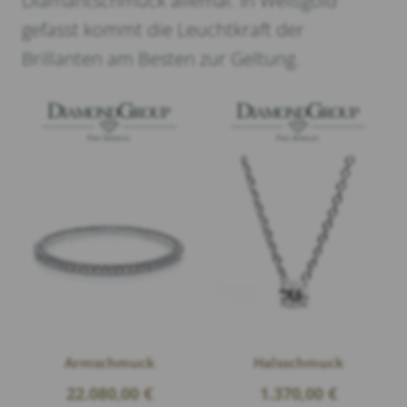
Diamantschmuck allemal. In Weißgold
gefasst kommt die Leuchtkraft der
Brillanten am Besten zur Geltung.
Armschmuck
Halsschmuck
22.080,00
€
1.370,00
€