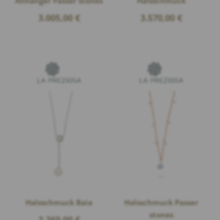
Anhänger Passer stones
Halsschmuck
3.005,00
€
3.570,00
€
Halsschmuck Baia
Halsschmuck Passer
stones
2.260,00
€