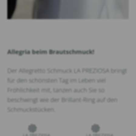
Allegria beim Brautschmuck!
Der Allegretto Schmuck LA PREZIOSA bringt
für den schönsten Tag im Leben viel
Fröhlichkeit mit, tanzen auch Sie so
beschwingt wie der Brillant-Ring auf den
Schmuckstücken.