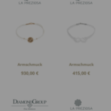
Armschmuck
Armschmuck
930,00
€
415,00
€