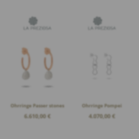
Ohrringe Passer stones
Ohrringe Pompei
6.610,00
€
4.070,00
€