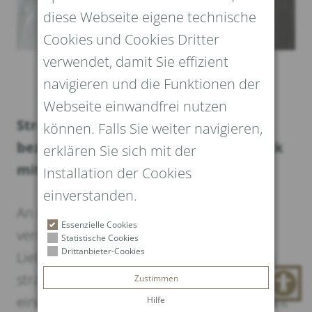
diese Webseite eigene technische
Cookies und Cookies Dritter
verwendet, damit Sie effizient
navigieren und die Funktionen der
Webseite einwandfrei nutzen
Strahlen wie die Sterne – Der
können. Falls Sie weiter navigieren,
bezaubernde Glanz von Brautschmuck
erklären Sie sich mit der
mit Sternen
Installation der Cookies
einverstanden.
An einem Tag, an dem zwei Seelen sich
Essenzielle Cookies
vereinen, entfaltet sich der Himmel der
Statistische Cookies
Drittanbieter-Cookies
Liebe in all seiner Pracht. Inmitten dieses
strahlenden Moments wird die Braut zu
Zustimmen
einer wahrhaft königlichen Gestalt, gekrönt
Hilfe