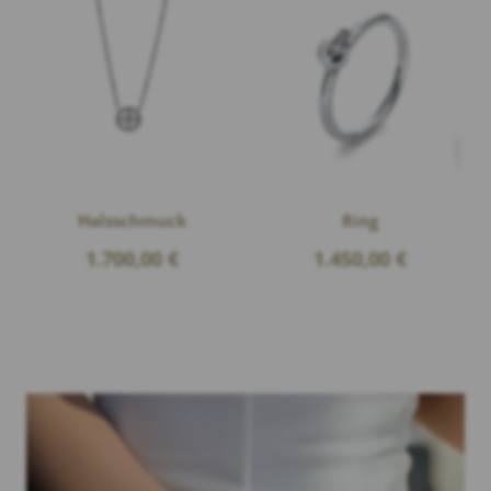
Halsschmuck
Ring
1.700,00
€
1.450,00
€