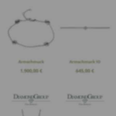
Armschmuck
Armschmuck IO
1.900,00
€
645,00
€