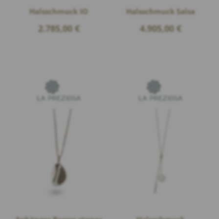
Halsschmuck IO
Halsschmuck Salsa
2.785,00
€
4.905,00
€