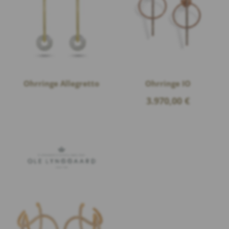
Ohrringe Allegretto
Ohrringe IO
3.970,00
€