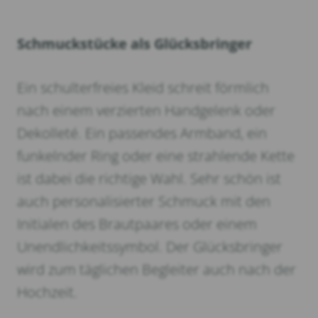
Schmuckstücke als Glücksbringer
Ein schulterfreies Kleid schreit förmlich
nach einem verzierten Handgelenk oder
Dekolleté. Ein passendes Armband, ein
funkelnder Ring oder eine strahlende Kette
ist dabei die richtige Wahl. Sehr schön ist
auch personalisierter Schmuck mit den
Initialen des Brautpaares oder einem
Unendlichkeitssymbol. Der Glücksbringer
wird zum täglichen Begleiter auch nach der
Hochzeit.