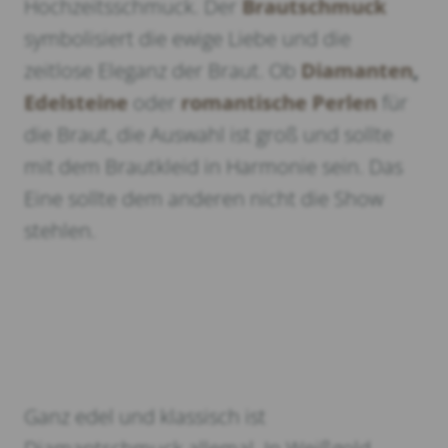
Hochzeitsschmuck. Der
Brautschmuck
symbolisiert die ewige Liebe und die
zeitlose Eleganz der Braut. Ob
Diamanten
,
Edelsteine
oder
romantische Perlen
für
die Braut, die Auswahl ist groß und sollte
mit dem Brautkleid in Harmonie sein. Das
Eine sollte dem anderen nicht die Show
stehlen.
Ganz edel und klassisch ist