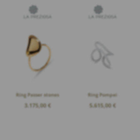
Ring Passer stones
Ring Pompei
3.175,00
€
5.615,00
€