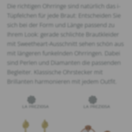
Die richtigen Ohrringe sind natürlich das i-
Tüpfelchen für jede Braut: Entscheiden Sie
sich bei der Form und Länge passend zu
Ihrem Look: gerade schlichte Brautkleider
mit Sweetheart-Ausschnitt sehen schön aus
mit längeren funkelnden Ohrringen. Dabei
sind Perlen und Diamanten die passenden
Begleiter. Klassische Ohrstecker mit
Brillanten harmonieren mit jedem Outfit.