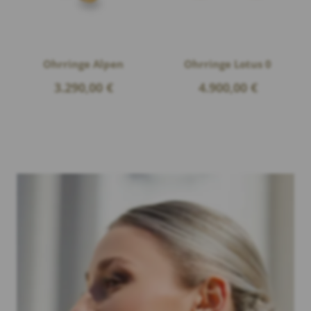
Ohrringe Alpen
Ohrringe Lotus 0
3.290,00
€
4.900,00
€