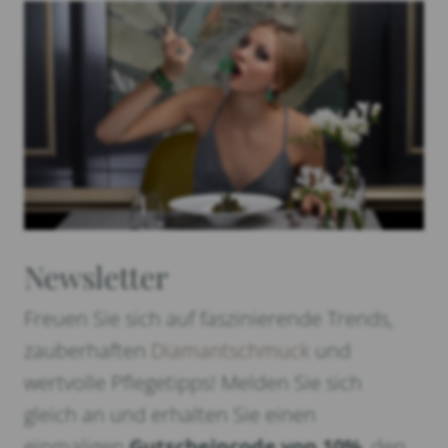
Newsletter
Freuen Sie sich auf faszinierende Trends,
zauberhaften
Diamantschmuck
und
wertvolle Pflegetipps! Melden Sie sich
gleich an und erhalten Sie einen
einmaligen
Gutscheincode von 10%
, den