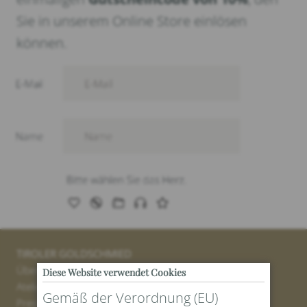
Sie in unserem Online Store einlösen
können.
TIROLER GOLDSCHMIED
Über uns
Diese Website verwendet Cookies
Atelier
Gemäß der Verordnung (EU)
Presse