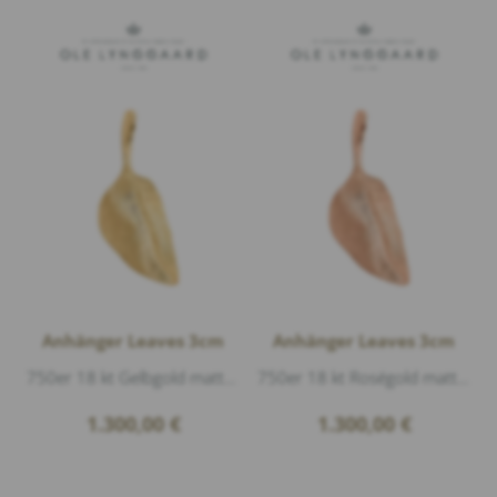
Anhänger Leaves 3cm
Anhänger Leaves 3cm
750er 18 kt Gelbgold matt und glänzend, Länge 3cm
750er 18 kt Roségold matt, Länge 3cm
1.300,00
€
1.300,00
€