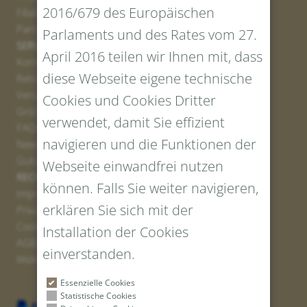
2016/679 des Europäischen
Filialen
Partner
Parlaments und des Rates vom 27.
SERVICE
April 2016 teilen wir Ihnen mit, dass
Kontakt
diese Webseite eigene technische
Retourenportal
Versand
Cookies und Cookies Dritter
Größen und Längen
verwendet, damit Sie effizient
FAQs
navigieren und die Funktionen der
Newsletter Anmelden
Gutschein erstellen
Webseite einwandfrei nutzen
RECHTLICHES UND DATENSCHUTZ
können. Falls Sie weiter navigieren,
Impressum
erklären Sie sich mit der
Privacy Policy
Cookies
Installation der Cookies
AGBs
einverstanden.
Widerrufsrecht
Essenzielle Cookies
Statistische Cookies