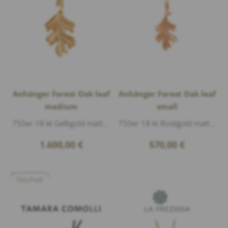
Anhänger Forest Oak leaf
Anhänger Forest Oak leaf
medium
small
750er 18 kt Gelbgold matt und glänzend, Länge 3cm
750er 18 kt Roségold matt und glänzend, Länge 2cm
1.600,00
€
570,00
€
Neuheit