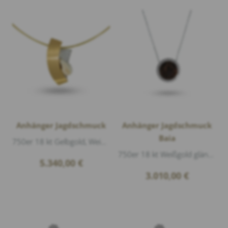
Anhänger Jagdschmuck
Anhänger Jagdschmuck
Baia
750er 18 kt Gelbgold, Weißgold matt und glänzend, Diamanten 0,55ct G/vs1 Brillantschliff, 1 Grandl, Länge 3,8cm Breite ca. 2cm
750er 18 kt Weißgold glänzend, Hirschhorn, Diamanten 0,38ct G/vs1 Brillantschliff, Durchmesser 1,6cm
5.340,00
€
3.010,00
€