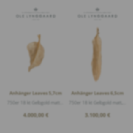
Anhänger Leaves 5,7cm
Anhänger Leaves 6,5cm
750er 18 kt Gelbgold matt und glänzend, Länge 5,7cm
750er 18 kt Gelbgold matt, Länge 6,5cm
4.000,00
€
3.100,00
€