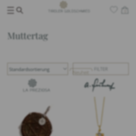
Skip
0
to
content
Muttertag
FILTER
Neuheit