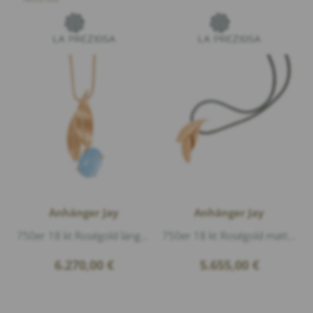
Anhänger Jay
Anhänger Jay
750er 18 kt Roségold längsmatt, 1 Topas Cabouchon, Diamanten 0,21ct G/vs1 Brillantschliff, Länge ca. 5,8cm
750er 18 kt Roségold matt, Diamanten 0,28ct G/vs1 Brillantschliff, Länge 4,7cm Breite 2cm
6.270,00
€
5.655,00
€