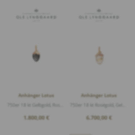
Anhänger Lotus
Anhänger Lotus
750er 18 kt Gelbgold, Roségold matt, 1 Mondstein Grau, Länge 2,2cm
750er 18 kt Roségold, Gelbgold matt, 12 Diamanten 0,1ct G/vs1 Brillantschliff, 1 Rutilquarz Cabouchon, Länge 3,5cm
1.800,00
€
6.700,00
€