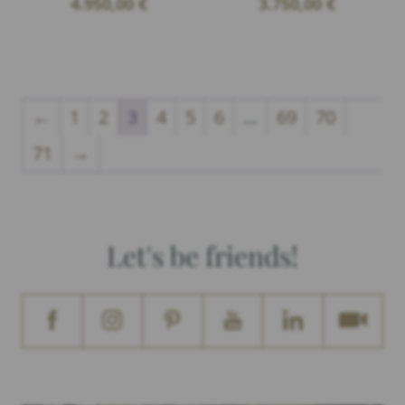
4.950,00
€
3.750,00
€
←
1
2
3
4
5
6
…
69
70
71
→
Let's be friends!