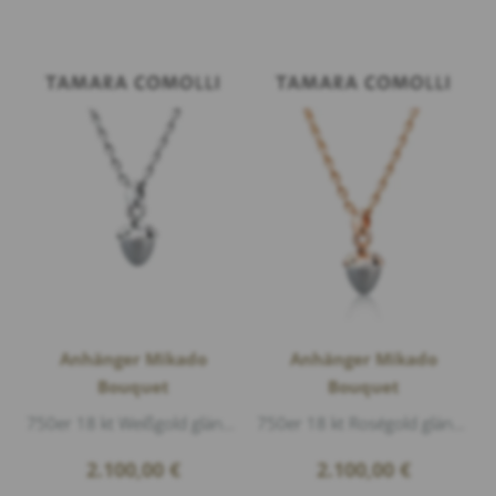
Anhänger Mikado
Anhänger Mikado
Bouquet
Bouquet
750er 18 kt Weißgold glänzend, 1 Mondstein Grau Cabouchon Ø 11mm 8,0ct, Länge 2,5cm
750er 18 kt Roségold glänzend, 1 Mondstein Grau Cabouchon Ø 11mm 8,00ct
2.100,00
€
2.100,00
€