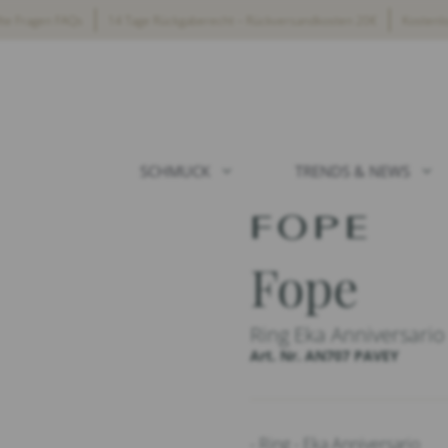
lte Fragen FAQs
14 Tage Rückgaberecht – Rückversandkosten 20€
Kostenl
SCHMUCK
TRENDS & NEWS
Fope
Ring Eka Anniversario
Art. Nr. AN707 PAVEY
- Ring - Eka Anniversario