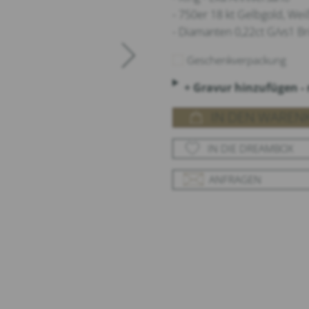
- 750er 18 kt Gelbgold, We
- Diamanten 0,22ct G/vs1 Bri
Geschenkverpackung
+ Gravur hinzufügen -
IN DEN WAREN
IN DIE DREAMBOX
ANFRAGEN