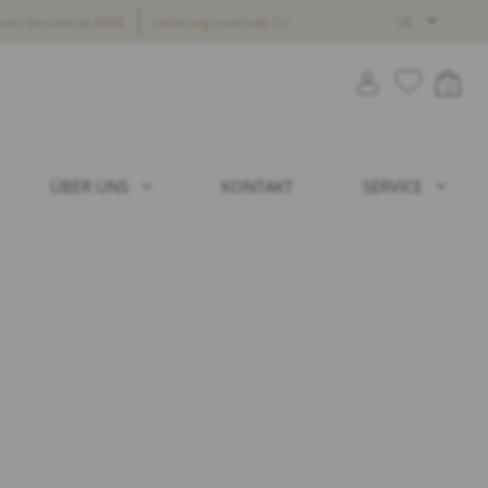
oser Versand ab 800€
Lieferung innerhalb EU
DE
0
ÜBER UNS
KONTAKT
SERVICE