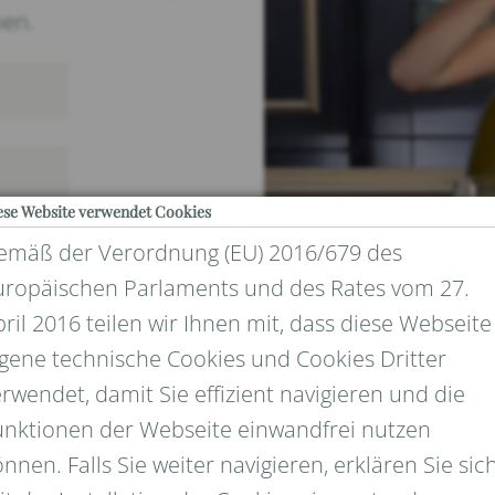
nen.
ese Website verwendet Cookies
emäß der Verordnung (EU) 2016/679 des
uropäischen Parlaments und des Rates vom 27.
ril 2016 teilen wir Ihnen mit, dass diese Webseite
igene technische Cookies und Cookies Dritter
rwendet, damit Sie effizient navigieren und die
UND DATENSCHUTZ
unktionen der Webseite einwandfrei nutzen
nnen. Falls Sie weiter navigieren, erklären Sie sic