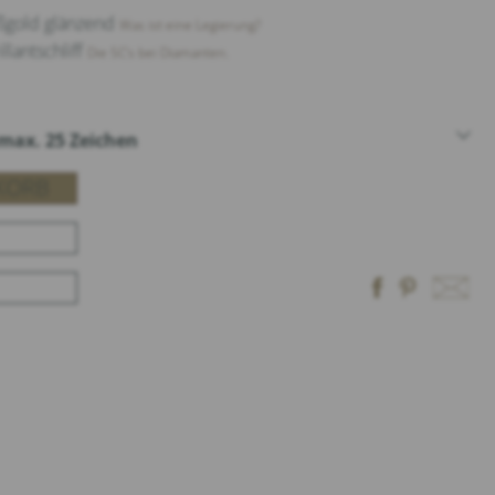
ißgold glänzend
Was ist eine Legierung?
llantschliff
Die 5C‘s bei Diamanten.
 max. 25 Zeichen
KORB