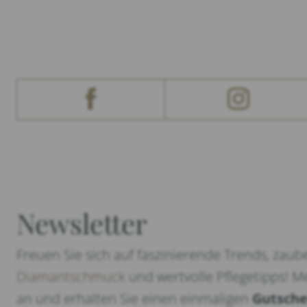
Newsletter
Freuen Sie sich auf faszinierende Trends, zaub
Diamantschmuck
und wertvolle Pflegetipps! Me
an und erhalten Sie einen einmaligen
Gutsche