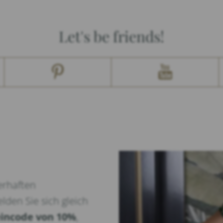
Let's be friends!
erhaften
lden Sie sich gleich
incode von 10%
,