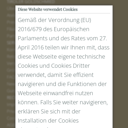
TIROLER GOLDSCHMIED
Über uns
Diese Website verwendet Cookies
Atelier
Gemäß der Verordnung (EU)
Presse
2016/679 des Europäischen
Filialen
Partner
Parlaments und des Rates vom 27.
SERVICE
April 2016 teilen wir Ihnen mit, dass
Kontakt
diese Webseite eigene technische
Retourenportal
Versand
Cookies und Cookies Dritter
Größen und Längen
verwendet, damit Sie effizient
FAQs
navigieren und die Funktionen der
Newsletter Anmelden
Gutschein erstellen
Webseite einwandfrei nutzen
RECHTLICHES UND DATENSCHUTZ
können. Falls Sie weiter navigieren,
Impressum
erklären Sie sich mit der
Privacy Policy
Cookies
Installation der Cookies
AGBs