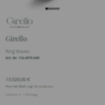
Girello
Ring Waves
Art. Nr. 116.4975.04R
13.020,00
€
Preis inkl. MwSt. zzgl.
Versandkosten
Lieferzeit: 5 - 7 Werktage