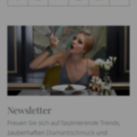
Newsletter
Freuen Sie sich auf faszinierende Trends,
zauberhaften
Diamantschmuck
und