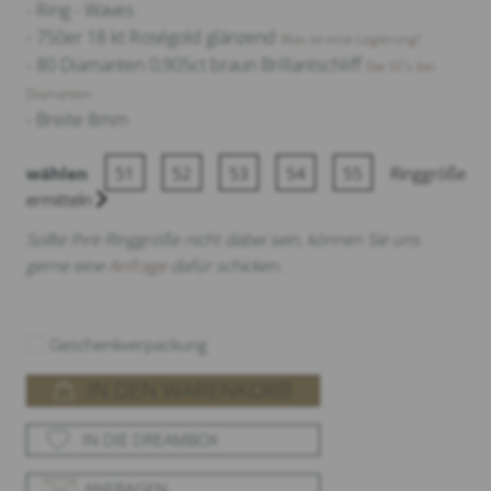
- Ring - Waves
- 750er 18 kt Roségold glänzend
Was ist eine Legierung?
- 80 Diamanten 0,905ct braun Brillantschliff
Die 5C‘s bei
Diamanten.
- Breite 8mm
wählen
51
52
53
54
55
Ringgröße
ermitteln
Sollte Ihre Ringgröße nicht dabei sein, können Sie uns
gerne eine
Anfrage
dafür schicken.
Geschenkverpackung
IN DEN WARENKORB
IN DIE DREAMBOX
ANFRAGEN