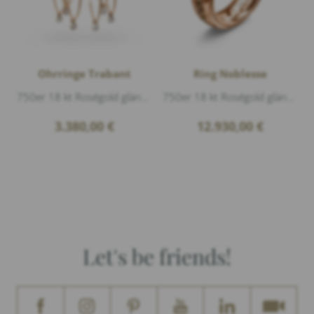
Ohrringe Trabant
Ring Noblesse
750er 18 kt Roségold glänzend, 8 Diamanten 0,46ct G/vs1 Brillantschliff, Länge 3,8cm
750er 18 kt Roségold glänzend, Diamanten 2,085ct braun Brillantschliff, Breite 6,5mm
3.380,00
€
12.930,00
€
Let's be friends!