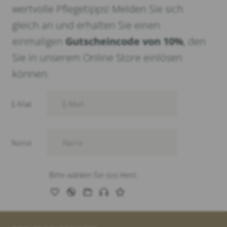
wertvolle Pflegetipps! Melden Sie sich
gleich an und erhalten Sie einen
einmaligen
Gutscheincode von 10%
, den
Sie in unserem Online Store einlösen
können.