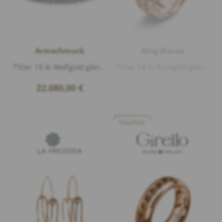
Armschmuck
Ring Waves
750er 18 kt Weißgold glänzend, Titan Flex-Band, 65 Diamanten 5,12ct G/vs1 Brillantschliff
750er 18 kt Roségold glänzend, 76 Diamanten 1,56ct braun Brillantschliff, Breite 10mm
22.080,00
€
Neuheit